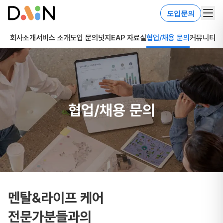
도입문의
회사소개
서비스 소개
도입 문의
넛지EAP 자료실
협업/채용 문의
커뮤니티
협업/채용 문의
멘탈&라이프 케어
전문가분들과의