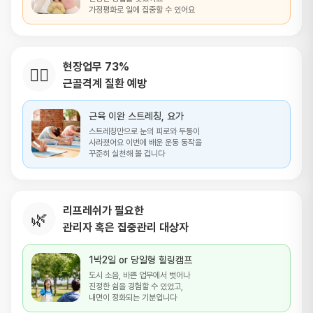
가정평화로 일에 집중할 수 있어요
현장업무 73%
👷‍♂️
근골격계 질환 예방
근육 이완 스트레칭, 요가
스트레칭만으로 눈의 피로와 두통이
사라졌어요
이번에 배운 운동 동작을
꾸준히 실천해 볼 겁니다
리프레쉬가 필요한
🌿
관리자 혹은 집중관리 대상자
1박2일 or 당일형 힐링캠프
도시 소음, 바쁜 업무에서 벗어나
진정한 쉼을
경험할 수 있었고,
내면이 정화되는 기분입니다