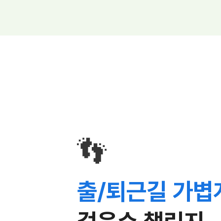
👣
출/퇴근길 가볍