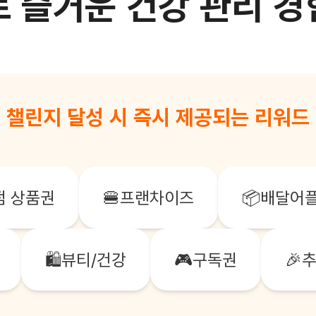
로
즐거운 건강 관리 경
 챌린지 달성 시 즉시 제공되는 리워드 
점 상품권
🍔
프랜차이즈
📦
배달어
🛍️
뷰티/건강
🎮
구독권
🎉
추