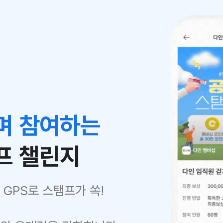
며 참여하는
프 챌린지
GPS로 스탬프가 쏙!