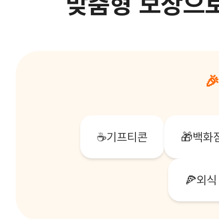
맞춤형 보상으

☕
기프티콘
🎁
백화
🍕
외식