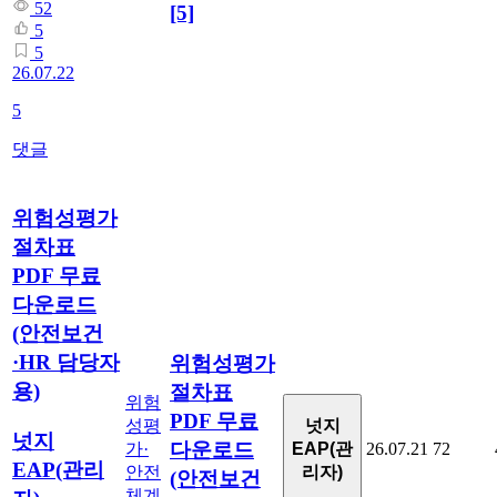
52
[5]
5
5
26.07.22
5
댓글
위험성평가
절차표
PDF 무료
다운로드
(안전보건
·HR 담당자
위험성평가
용)
절차표
위험
PDF 무료
넛지
성평
넛지
다운로드
EAP(관
가·
26.07.21
72
EAP(관리
리자)
안전
(안전보건
체계