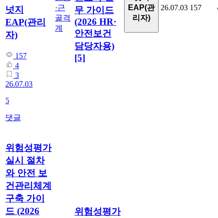
EAP(관
·근
26.07.03
157
넛지
무 가이드
리자)
골격
(2026 HR·
EAP(관리
계
안전보건
자)
담당자용)
157
[5]
4
3
26.07.03
5
댓글
위험성평가
실시 절차
와 안전 보
건관리체계
구축 가이
드 (2026
위험성평가