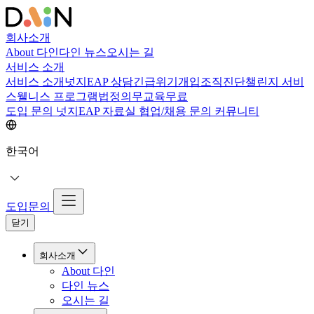
회사소개
About 다인
다인 뉴스
오시는 길
서비스 소개
서비스 소개
넛지EAP 상담
긴급위기개입
조직진단
챌린지 서비
스
웰니스 프로그램
법정의무교육
무료
도입 문의
넛지EAP 자료실
협업/채용 문의
커뮤니티
한국어
도입문의
닫기
회사소개
About 다인
다인 뉴스
오시는 길