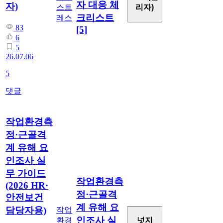
자 대응 체
자)
리자)
스트
크리스트
레스
83
[5]
6
5
26.07.06
5
댓글
작업환경측
정·근골격
계 유해 요
인조사 실
무 가이드
작업환경측
(2026 HR·
정·근골격
안전보건
계 유해 요
담당자용)
작업
인조사 실
넛지
환경