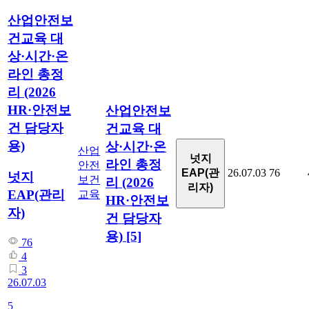
산업안전보
건교육 대
상·시간·온
라인 총정
리 (2026
HR·안전보
산업안전보
건 담당자
건교육 대
용)
상·시간·온
산업
넛지
라인 총정
안전
EAP(관
26.07.03
76
넛지
보건
리 (2026
리자)
EAP(관리
교육
HR·안전보
자)
건 담당자
용)
[5]
76
4
3
26.07.03
5