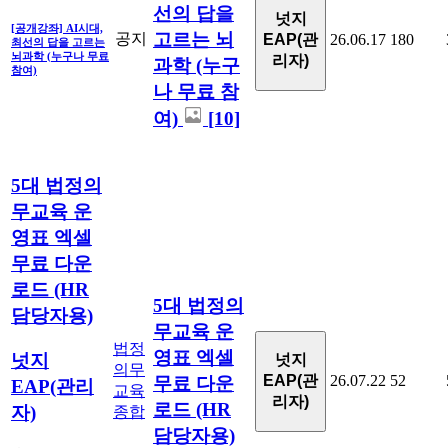
선의 답을
넛지
[공개강좌] AI시대,
고르는 뇌
공지
EAP(관
26.06.17
180
최선의 답을 고르는
뇌과학 (누구나 무료
리자)
과학 (누구
참여)
나 무료 참
여)
[10]
5대 법정의
무교육 운
영표 엑셀
무료 다운
로드 (HR
5대 법정의
담당자용)
무교육 운
법정
영표 엑셀
넛지
넛지
의무
EAP(관
26.07.22
52
무료 다운
EAP(관리
교육
리자)
로드 (HR
자)
종합
담당자용)