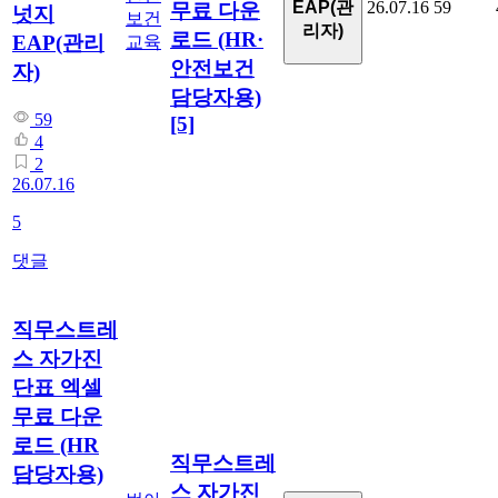
EAP(관
26.07.16
59
무료 다운
넛지
보건
리자)
로드 (HR·
EAP(관리
교육
안전보건
자)
담당자용)
59
[5]
4
2
26.07.16
5
댓글
직무스트레
스 자가진
단표 엑셀
무료 다운
로드 (HR
직무스트레
담당자용)
스 자가진