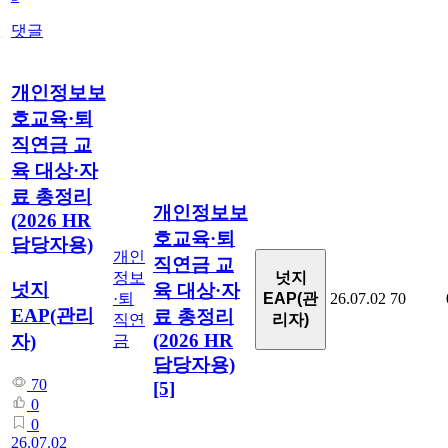
댓글
개인정보보
호교육·퇴
직연금 교
육 대상·자
료 총정리
개인정보보
(2026 HR
호교육·퇴
담당자용)
개인
직연금 교
넛지
정보
넛지
육 대상·자
EAP(관
·퇴
26.07.02
70
EAP(관리
료 총정리
리자)
직연
(2026 HR
자)
금
담당자용)
70
[5]
0
0
26.07.02