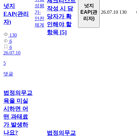
체크리스트
넛지
넛지
성평
작성 시 담
EAP(관
가·
26.07.10
130
EAP(관리
당자가 확
리자)
안전
자)
인해야 할
체계
항목
[5]
130
6
6
26.07.10
5
댓글
법정의무교
육을 미실
시하면 어
떤 과태료
가 발생하
나요?
법정의무교