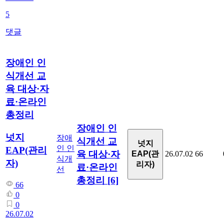
5
댓글
장애인 인
식개선 교
육 대상·자
료·온라인
총정리
장애인 인
넛지
장애
식개선 교
넛지
인 인
EAP(관리
육 대상·자
EAP(관
26.07.02
66
식개
자)
리자)
료·온라인
선
총정리
[6]
66
0
0
26.07.02