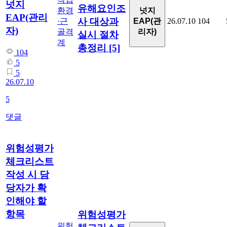
넛지
유해요인조
넛지
환경
EAP(관리
사 대상과
EAP(관
·근
26.07.10
104
자)
리자)
골격
실시 절차
계
총정리
[5]
104
5
5
26.07.10
5
댓글
위험성평가
체크리스트
작성 시 담
당자가 확
인해야 할
항목
위험성평가
위험