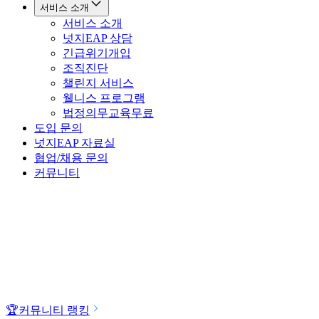
서비스 소개
서비스 소개
넛지EAP 상담
긴급위기개입
조직진단
챌린지 서비스
웰니스 프로그램
법정의무교육
무료
도입 문의
넛지EAP 자료실
협업/채용 문의
커뮤니티
🏆
커뮤니티 랭킹