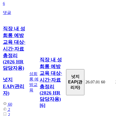
6
댓글
직장 내 성
희롱 예방
교육 대상·
시간·자료
총정리
직장 내 성
(2026 HR
희롱 예방
담당자용)
교육 대상·
성희
넛지
넛지
롱 예
시간·자료
EAP(관
26.07.01
60
방교
EAP(관리
총정리
리자)
육
(2026 HR
자)
담당자용)
60
[6]
2
2