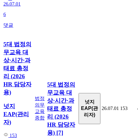
26.07.01
6
댓글
5대 법정의
무교육 대
상·시간·과
태료 총정
리 (2026
HR 담당자
5대 법정의
용)
무교육 대
법정
상·시간·과
넛지
의무
넛지
태료 총정
EAP(관
26.07.01
153
교육
EAP(관리
리자)
리 (2026
종합
자)
HR 담당자
용)
[7]
153