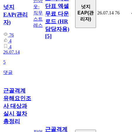
번아
단표 엑셀
넛지
넛지
웃·
EAP(관
직무
26.07.14
76
무료 다운
EAP(관리
리자)
스트
로드 (HR
자)
레스
담당자용)
76
[5]
4
4
26.07.14
5
댓글
근골격계
유해요인조
사 대상과
실시 절차
총정리
근골격계
작업