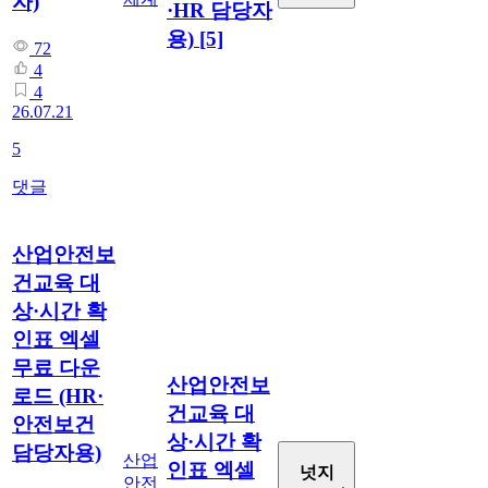
자)
·HR 담당자
용)
[5]
72
4
4
26.07.21
5
댓글
산업안전보
건교육 대
상·시간 확
인표 엑셀
무료 다운
산업안전보
로드 (HR·
건교육 대
안전보건
상·시간 확
담당자용)
산업
인표 엑셀
넛지
안전