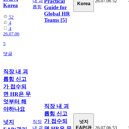
Practical
내 괴
26.07.06
52
Korea
Korea
Guide for
롭힘
Global HR
52
Teams
[5]
4
4
26.07.06
5
댓글
직장 내 괴
롭힘 신고
가 접수되
면 HR은 무
엇부터 해
직장 내 괴
야하나요
롭힘 신고
가 접수되
넛지
넛지
직장
EAP(관
내 괴
26.07.06
53
면 HR은 무