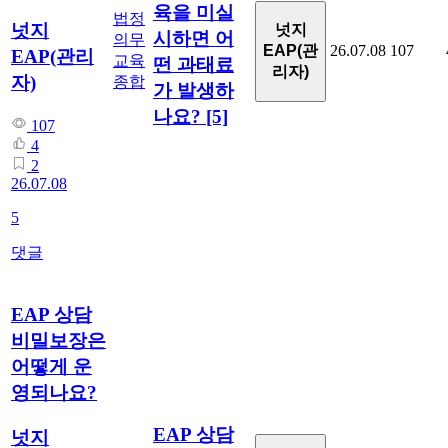
육을 미실
법정
넛지
넛지
시하면 어
의무
EAP(관
26.07.08
107
EAP(관리
교육
떤 과태료
리자)
자)
종합
가 발생하
나요?
[5]
107
4
2
26.07.08
5
댓글
EAP 상담
비밀보장은
어떻게 운
영되나요?
EAP 상담
넛지