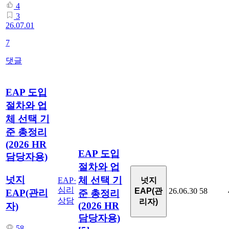
4
3
26.07.01
7
댓글
EAP 도입
절차와 업
체 선택 기
준 총정리
(2026 HR
EAP 도입
담당자용)
절차와 업
넛지
체 선택 기
넛지
EAP·
심리
EAP(관
26.06.30
58
EAP(관리
준 총정리
상담
리자)
(2026 HR
자)
담당자용)
58