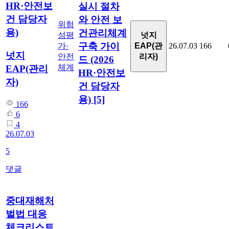
HR·안전보
실시 절차
건 담당자
와 안전 보
위험
용)
건관리체계
넛지
성평
구축 가이
EAP(관
가·
26.07.03
166
넛지
리자)
안전
드 (2026
체계
EAP(관리
HR·안전보
자)
건 담당자
용)
[5]
166
6
4
26.07.03
5
댓글
중대재해처
벌법 대응
체크리스트