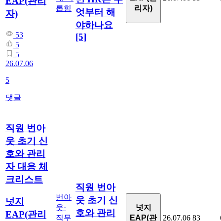
EAP(관리
리자)
롭힘
엇부터 해
자)
야하나요
53
[5]
5
5
26.07.06
5
댓글
직원 번아
웃 초기 신
호와 관리
자 대응 체
크리스트
직원 번아
번아
웃 초기 신
넛지
넛지
웃·
호와 관리
EAP(관리
EAP(관
직무
26.07.06
83