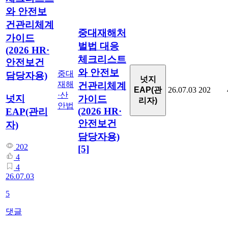
와 안전보
건관리체계
중대재해처
가이드
벌법 대응
(2026 HR·
체크리스트
안전보건
와 안전보
중대
담당자용)
넛지
재해
건관리체계
EAP(관
26.07.03
202
·산
넛지
가이드
리자)
안법
(2026 HR·
EAP(관리
안전보건
자)
담당자용)
202
[5]
4
4
26.07.03
5
댓글