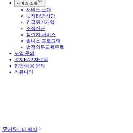
서비스 소개
서비스 소개
넛지EAP 상담
긴급위기개입
조직진단
챌린지 서비스
웰니스 프로그램
법정의무교육
무료
도입 문의
넛지EAP 자료실
협업/채용 문의
커뮤니티
🏆
커뮤니티 랭킹