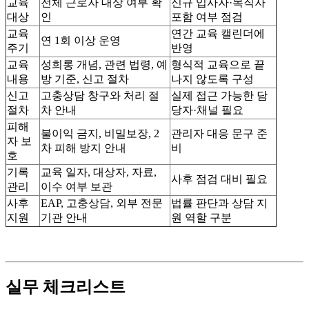
교육
전체 근로자 대상 여부 확
신규 입사자·복직자
대상
인
포함 여부 점검
교육
연간 교육 캘린더에
연 1회 이상 운영
주기
반영
교육
성희롱 개념, 관련 법령, 예
형식적 교육으로 끝
내용
방 기준, 신고 절차
나지 않도록 구성
신고
고충상담 창구와 처리 절
실제 접근 가능한 담
절차
차 안내
당자·채널 필요
피해
불이익 금지, 비밀보장, 2
관리자 대응 문구 준
자 보
차 피해 방지 안내
비
호
기록
교육 일자, 대상자, 자료,
사후 점검 대비 필요
관리
이수 여부 보관
사후
EAP, 고충상담, 외부 전문
법률 판단과 상담 지
지원
기관 안내
원 역할 구분
실무 체크리스트