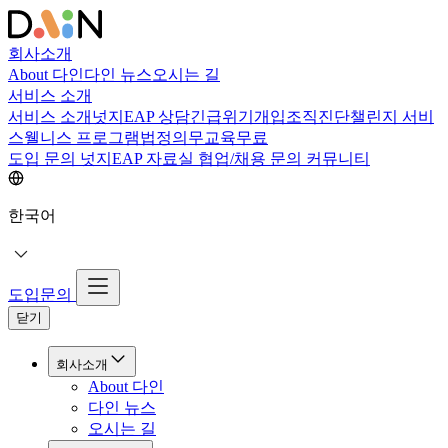
회사소개
About 다인
다인 뉴스
오시는 길
서비스 소개
서비스 소개
넛지EAP 상담
긴급위기개입
조직진단
챌린지 서비
스
웰니스 프로그램
법정의무교육
무료
도입 문의
넛지EAP 자료실
협업/채용 문의
커뮤니티
한국어
도입문의
닫기
회사소개
About 다인
다인 뉴스
오시는 길