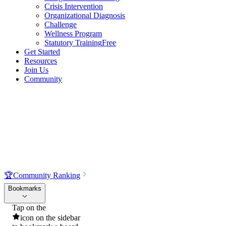
Crisis Intervention
Organizational Diagnosis
Challenge
Wellness Program
Statutory Training
Free
Get Started
Resources
Join Us
Community
🏆
Community Ranking
Bookmarks
Tap on the
icon on the sidebar