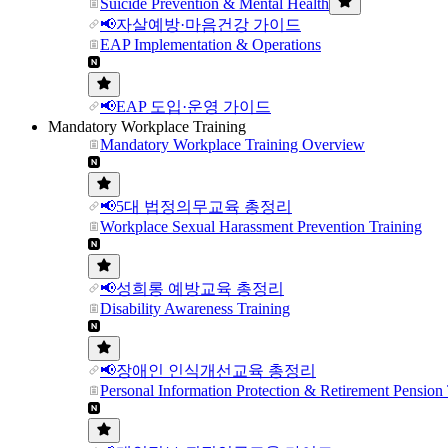
Suicide Prevention & Mental Health
📢자살예방·마음건강 가이드
EAP Implementation & Operations
📢EAP 도입·운영 가이드
Mandatory Workplace Training
Mandatory Workplace Training Overview
📢5대 법정의무교육 총정리
Workplace Sexual Harassment Prevention Training
📢성희롱 예방교육 총정리
Disability Awareness Training
📢장애인 인식개선교육 총정리
Personal Information Protection & Retirement Pension 