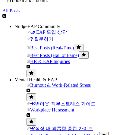
to bookmark a board.
All Posts
NudgeEAP Community
🤝 EAP 도입 상담
❓ 질문하기
Best Posts (Real-Time)
Best Posts (Hall of Fame)
HR & EAP Inquiries
Mental Health & EAP
Burnout & Work-Related Stress
📢번아웃·직무스트레스 가이드
Workplace Harassment
📢직장 내 괴롭힘 종합 가이드