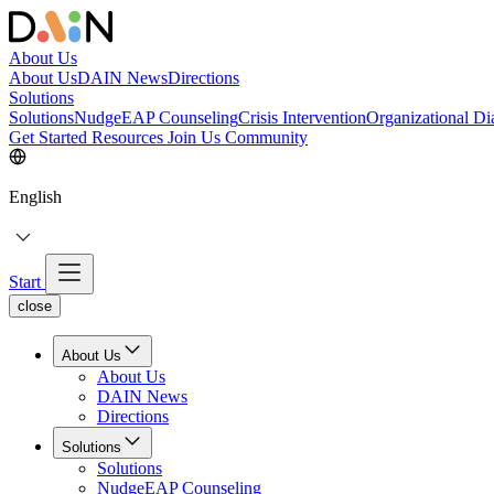
About Us
About Us
DAIN News
Directions
Solutions
Solutions
NudgeEAP Counseling
Crisis Intervention
Organizational Di
Get Started
Resources
Join Us
Community
English
Start
close
About Us
About Us
DAIN News
Directions
Solutions
Solutions
NudgeEAP Counseling