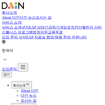
회사소개
About 다인
다인 뉴스
오시는 길
서비스 소개
서비스 소개
넛지EAP 상담
긴급위기개입
조직진단
챌린지 서비
스
웰니스 프로그램
법정의무교육
무료
도입 문의
넛지EAP 자료실
협업/채용 문의
커뮤니티
한국어
도입문의
닫기
회사소개
About 다인
다인 뉴스
오시는 길