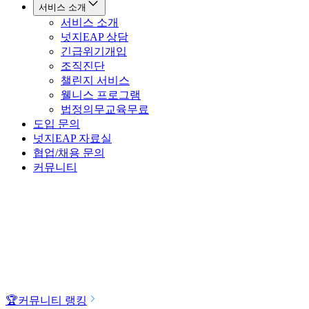
서비스 소개
서비스 소개
넛지EAP 상담
긴급위기개입
조직진단
챌린지 서비스
웰니스 프로그램
법정의무교육
무료
도입 문의
넛지EAP 자료실
협업/채용 문의
커뮤니티
🏆
커뮤니티 랭킹