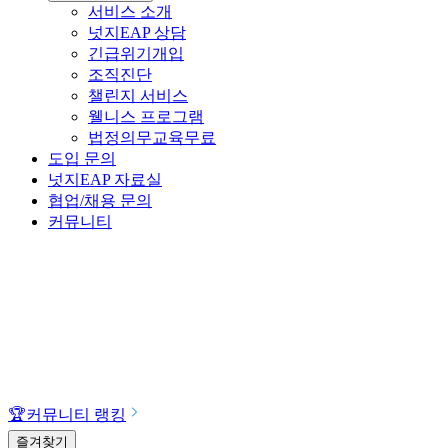
서비스 소개
넛지EAP 상담
긴급위기개입
조직진단
챌린지 서비스
웰니스 프로그램
법정의무교육
무료
도입 문의
넛지EAP 자료실
협업/채용 문의
커뮤니티
🏆
커뮤니티 랭킹
즐겨찾기