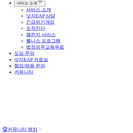
서비스 소개
서비스 소개
넛지EAP 상담
긴급위기개입
조직진단
챌린지 서비스
웰니스 프로그램
법정의무교육
무료
도입 문의
넛지EAP 자료실
협업/채용 문의
커뮤니티
🏆
커뮤니티 랭킹