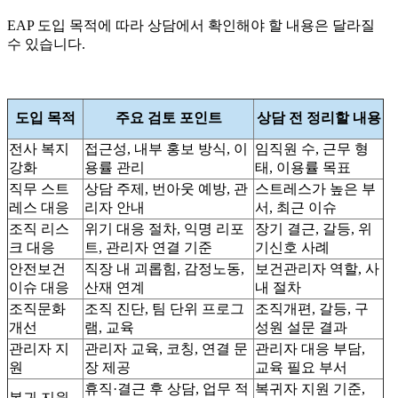
EAP 도입 목적에 따라 상담에서 확인해야 할 내용은 달라질
수 있습니다.
도입 목적
주요 검토 포인트
상담 전 정리할 내용
전사 복지
접근성, 내부 홍보 방식, 이
임직원 수, 근무 형
강화
용률 관리
태, 이용률 목표
직무 스트
상담 주제, 번아웃 예방, 관
스트레스가 높은 부
레스 대응
리자 안내
서, 최근 이슈
조직 리스
위기 대응 절차, 익명 리포
장기 결근, 갈등, 위
크 대응
트, 관리자 연결 기준
기신호 사례
안전보건
직장 내 괴롭힘, 감정노동,
보건관리자 역할, 사
이슈 대응
산재 연계
내 절차
조직문화
조직 진단, 팀 단위 프로그
조직개편, 갈등, 구
개선
램, 교육
성원 설문 결과
관리자 지
관리자 교육, 코칭, 연결 문
관리자 대응 부담,
원
장 제공
교육 필요 부서
휴직·결근 후 상담, 업무 적
복귀자 지원 기준,
복귀 지원