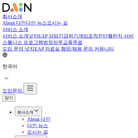
회사소개
About 다인
다인 뉴스
오시는 길
서비스 소개
서비스 소개
넛지EAP 상담
긴급위기개입
조직진단
챌린지 서비
스
웰니스 프로그램
법정의무교육
무료
도입 문의
넛지EAP 자료실
협업/채용 문의
커뮤니티
한국어
도입문의
닫기
회사소개
About 다인
다인 뉴스
오시는 길