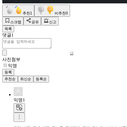
추천
1
비추천
0
스크랩
공유
신고
목록
댓글
1
사진첨부
익명
등록
추천순
최신순
등록순
익명1