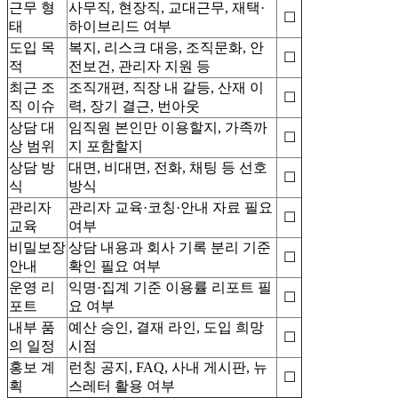
근무 형
사무직, 현장직, 교대근무, 재택·
☐
태
하이브리드 여부
도입 목
복지, 리스크 대응, 조직문화, 안
☐
적
전보건, 관리자 지원 등
최근 조
조직개편, 직장 내 갈등, 산재 이
☐
직 이슈
력, 장기 결근, 번아웃
상담 대
임직원 본인만 이용할지, 가족까
☐
상 범위
지 포함할지
상담 방
대면, 비대면, 전화, 채팅 등 선호
☐
식
방식
관리자
관리자 교육·코칭·안내 자료 필요
☐
교육
여부
비밀보장
상담 내용과 회사 기록 분리 기준
☐
안내
확인 필요 여부
운영 리
익명·집계 기준 이용률 리포트 필
☐
포트
요 여부
내부 품
예산 승인, 결재 라인, 도입 희망
☐
의 일정
시점
홍보 계
런칭 공지, FAQ, 사내 게시판, 뉴
☐
획
스레터 활용 여부