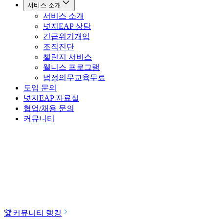
서비스 소개
서비스 소개
넛지EAP 상담
긴급위기개입
조직진단
챌린지 서비스
웰니스 프로그램
법정의무교육
무료
도입 문의
넛지EAP 자료실
협업/채용 문의
커뮤니티
🏆
커뮤니티 랭킹