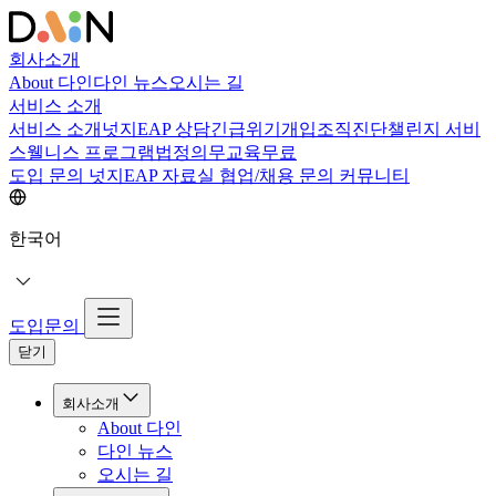
회사소개
About 다인
다인 뉴스
오시는 길
서비스 소개
서비스 소개
넛지EAP 상담
긴급위기개입
조직진단
챌린지 서비
스
웰니스 프로그램
법정의무교육
무료
도입 문의
넛지EAP 자료실
협업/채용 문의
커뮤니티
한국어
도입문의
닫기
회사소개
About 다인
다인 뉴스
오시는 길