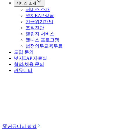
서비스 소개
서비스 소개
넛지EAP 상담
긴급위기개입
조직진단
챌린지 서비스
웰니스 프로그램
법정의무교육
무료
도입 문의
넛지EAP 자료실
협업/채용 문의
커뮤니티
🏆
커뮤니티 랭킹