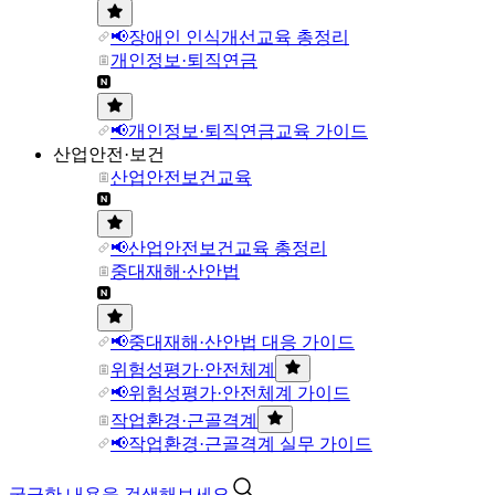
📢장애인 인식개선교육 총정리
개인정보·퇴직연금
📢개인정보·퇴직연금교육 가이드
산업안전·보건
산업안전보건교육
📢산업안전보건교육 총정리
중대재해·산안법
📢중대재해·산안법 대응 가이드
위험성평가·안전체계
📢위험성평가·안전체계 가이드
작업환경·근골격계
📢작업환경·근골격계 실무 가이드
궁금한 내용을 검색해보세요