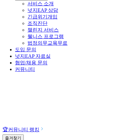
서비스 소개
넛지EAP 상담
긴급위기개입
조직진단
챌린지 서비스
웰니스 프로그램
법정의무교육
무료
도입 문의
넛지EAP 자료실
협업/채용 문의
커뮤니티
🏆
커뮤니티 랭킹
즐겨찾기