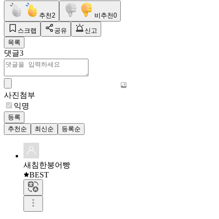
추천
2
비추천
0
스크랩
공유
신고
목록
댓글
3
사진첨부
익명
등록
추천순
최신순
등록순
새침한붕어빵
BEST