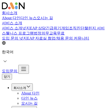
회사소개
About 다인
다인 뉴스
오시는 길
서비스 소개
서비스 소개
넛지EAP 상담
긴급위기개입
조직진단
챌린지 서비
스
웰니스 프로그램
법정의무교육
무료
도입 문의
넛지EAP 자료실
협업/채용 문의
커뮤니티
한국어
도입문의
닫기
회사소개
About 다인
다인 뉴스
오시는 길