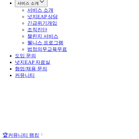
서비스 소개
서비스 소개
넛지EAP 상담
긴급위기개입
조직진단
챌린지 서비스
웰니스 프로그램
법정의무교육
무료
도입 문의
넛지EAP 자료실
협업/채용 문의
커뮤니티
🏆
커뮤니티 랭킹