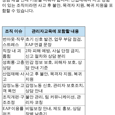
이 있는 조직이라면 사고 후 불안, 목격자 지원, 복귀 지원을 포
함할 수 있습니다.
조직 이슈
관리자교육에 포함할 내용
번아웃·직무
초기 신호 발견, 업무 부담 점검,
스트레스
EAP 연결 문장
직장 내 괴
2차 피해 예방, 사실 단정 금지,
롭힘
신고 절차와 상담 분리
성희롱·고충
민감 정보 보호, 피해자 보호, 상
상담
담 안내 기준
산업재해·사
사고 후 불안, 목격자 지원, 복귀
고
지원
감정노동·고
감정노동 신호, 관리자 보호조치,
객 폭언
상담 안내
조직개편·구
불안 관리, 팀 커뮤니케이션, 관
조조정
리자 코칭
EAP 이용률
비밀보장 안내, 제도 홍보, 상담
저조
장벽 낮추기