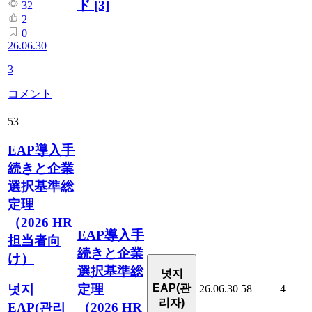
ド
[3]
32
2
0
26.06.30
3
コメント
53
EAP導入手
続きと企業
選択基準総
定理
（2026 HR
EAP導入手
担当者向
続きと企業
け）
選択基準総
넛지
定理
넛지
EAP(관
26.06.30
58
4
리자)
（2026 HR
EAP(관리