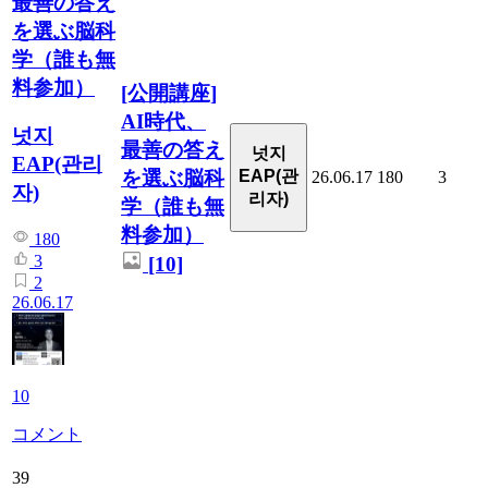
最善の答え
を選ぶ脳科
学（誰も無
料参加）
[公開講座]
AI時代、
넛지
最善の答え
넛지
EAP(관리
を選ぶ脳科
EAP(관
26.06.17
180
3
자)
리자)
学（誰も無
料参加）
180
3
[10]
2
26.06.17
10
コメント
39