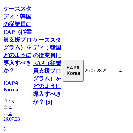
ケーススタ
ディ：韓国
の従業員に
EAP（従業
員支援プロ
ケーススタ
グラム）を
ディ：韓国
どのように
の従業員に
導入すべき
EAP（従業
EAPA
か？
員支援プロ
26.07.28
25
4
Korea
グラム）を
EAPA
どのように
Korea
導入すべき
か？
[5]
25
4
4
26.07.28
5