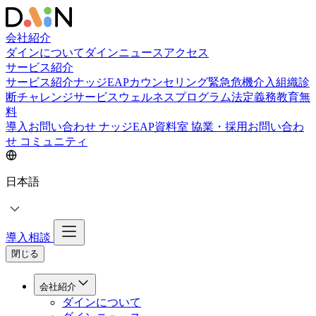
会社紹介
ダインについて
ダインニュース
アクセス
サービス紹介
サービス紹介
ナッジEAPカウンセリング
緊急危機介入
組織診
断
チャレンジサービス
ウェルネスプログラム
法定義務教育
無
料
導入お問い合わせ
ナッジEAP資料室
協業・採用お問い合わ
せ
コミュニティ
日本語
導入相談
閉じる
会社紹介
ダインについて