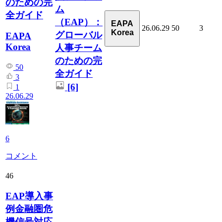
のための完
ム
全ガイド
（EAP）：
EAPA
26.06.29
50
3
Korea
グローバル
EAPA
Korea
人事チーム
のための完
50
全ガイド
3
[6]
1
26.06.29
6
コメント
46
EAP導入事
例金融圏危
機信号対応