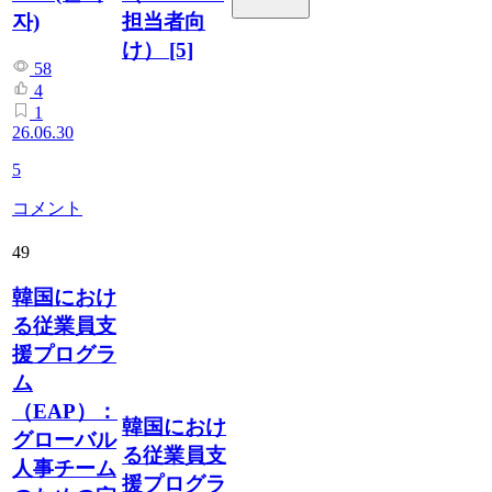
担当者向
자)
け）
[5]
58
4
1
26.06.30
5
コメント
49
韓国におけ
る従業員支
援プログラ
ム
（EAP）：
韓国におけ
グローバル
る従業員支
人事チーム
援プログラ