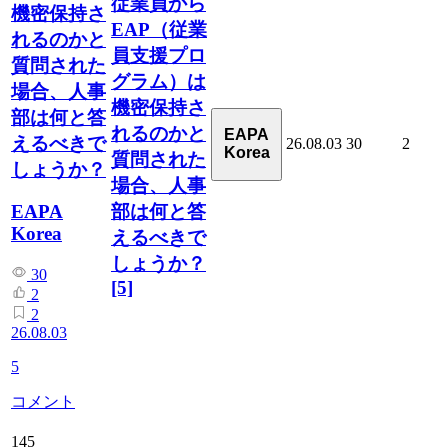
従業員から
機密保持さ
EAP（従業
れるのかと
員支援プロ
質問された
グラム）は
場合、人事
機密保持さ
部は何と答
れるのかと
EAPA
えるべきで
26.08.03
30
2
Korea
質問された
しょうか？
場合、人事
部は何と答
EAPA
Korea
えるべきで
しょうか？
30
[5]
2
2
26.08.03
5
コメント
145