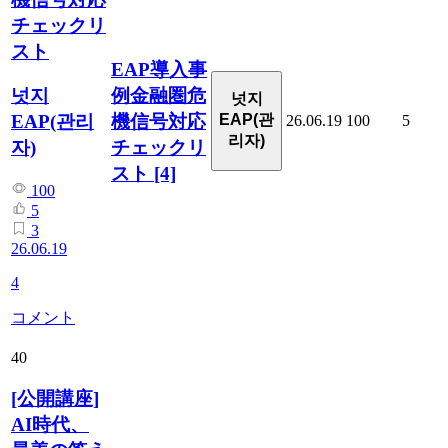
チェックリ
スト
EAP導入事
例金融圏危
넛지
넛지
機信号対応
EAP(관리
EAP(관
26.06.19
100
5
리자)
チェックリ
자)
スト
[4]
100
5
3
26.06.19
4
コメント
40
[公開講座]
AI時代、