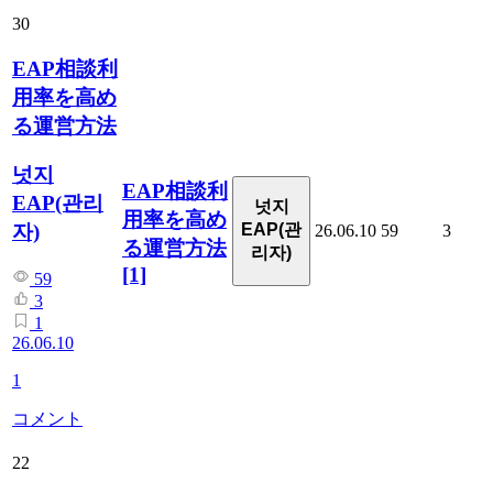
30
EAP相談利
用率を高め
る運営方法
넛지
EAP相談利
EAP(관리
넛지
用率を高め
자)
EAP(관
26.06.10
59
3
る運営方法
리자)
[1]
59
3
1
26.06.10
1
コメント
22