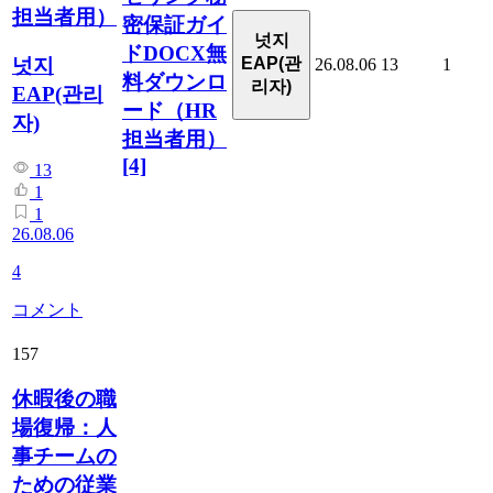
担当者用）
密保証ガイ
넛지
ドDOCX無
넛지
EAP(관
26.08.06
13
1
料ダウンロ
리자)
EAP(관리
ード（HR
자)
担当者用）
[4]
13
1
1
26.08.06
4
コメント
157
休暇後の職
場復帰：人
事チームの
ための従業