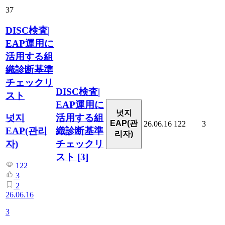
37
DISC検査|
EAP運用に
活用する組
織診断基準
チェックリ
DISC検査|
スト
EAP運用に
넛지
活用する組
넛지
EAP(관
26.06.16
122
3
織診断基準
EAP(관리
리자)
チェックリ
자)
スト
[3]
122
3
2
26.06.16
3