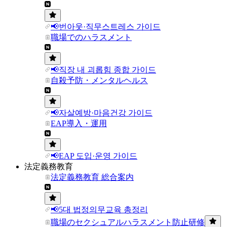
📢번아웃·직무스트레스 가이드
職場でのハラスメント
📢직장 내 괴롭힘 종합 가이드
自殺予防・メンタルヘルス
📢자살예방·마음건강 가이드
EAP導入・運用
📢EAP 도입·운영 가이드
法定義務教育
法定義務教育 総合案内
📢5대 법정의무교육 총정리
職場のセクシュアルハラスメント防止研修