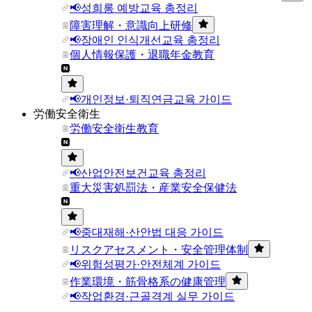
📢성희롱 예방교육 총정리
障害理解・意識向上研修
📢장애인 인식개선교육 총정리
個人情報保護・退職年金教育
📢개인정보·퇴직연금교육 가이드
労働安全衛生
労働安全衛生教育
📢산업안전보건교육 총정리
重大災害処罰法・産業安全保健法
📢중대재해·산안법 대응 가이드
リスクアセスメント・安全管理体制
📢위험성평가·안전체계 가이드
作業環境・筋骨格系の健康管理
📢작업환경·근골격계 실무 가이드