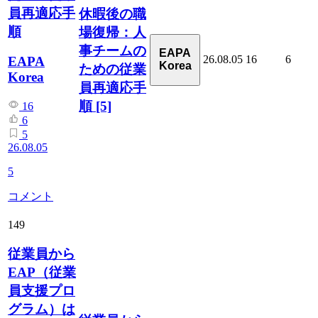
員再適応手
休暇後の職
順
場復帰：人
事チームの
EAPA
26.08.05
16
6
EAPA
Korea
ための従業
Korea
員再適応手
順
[5]
16
6
5
26.08.05
5
コメント
149
従業員から
EAP（従業
員支援プロ
グラム）は