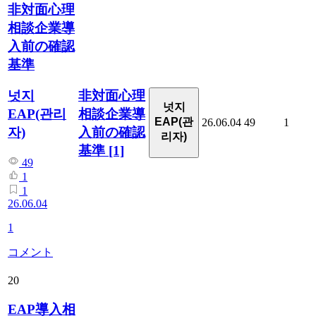
非対面心理
相談企業導
入前の確認
基準
非対面心理
넛지
넛지
相談企業導
EAP(관리
EAP(관
26.06.04
49
1
入前の確認
자)
리자)
基準
[1]
49
1
1
26.06.04
1
コメント
20
EAP導入相