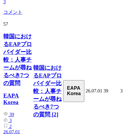
3
コメント
57
韓国におけ
るEAPプロ
バイダー比
較：人事チ
ームが尋ね
韓国におけ
るべき7つ
るEAPプロ
の質問
バイダー比
EAPA
較：人事チ
26.07.01
39
3
Korea
EAPA
ームが尋ね
Korea
るべき7つ
の質問
[2]
39
3
2
26.07.01