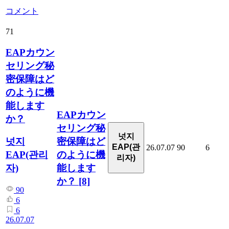
コメント
71
EAPカウン
セリング秘
密保障はど
のように機
能します
EAPカウン
か？
セリング秘
넛지
密保障はど
넛지
EAP(관
26.07.07
90
6
のように機
EAP(관리
리자)
能します
자)
か？
[8]
90
6
6
26.07.07