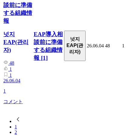
談前に準備
する組織情
報
EAP導入相
넛지
넛지
談前に準備
EAP(관리
EAP(관
26.06.04
48
1
する組織情
자)
리자)
報
[1]
48
1
1
26.06.04
1
コメント
1
2