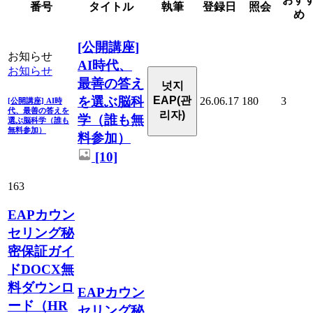
番号
タイトル
執筆
登録日
照会
め
[公開講座]
お知らせ
AI時代、
お知らせ
最善の答え
넛지
を選ぶ脳科
EAP(관
26.06.17
180
3
[公開講座] AI時
代、最善の答えを
리자)
学（誰も無
選ぶ脳科学（誰も
無料参加）
料参加）
[10]
163
EAPカウン
セリング秘
密保証ガイ
ドDOCX無
料ダウンロ
EAPカウン
ード（HR
セリング秘