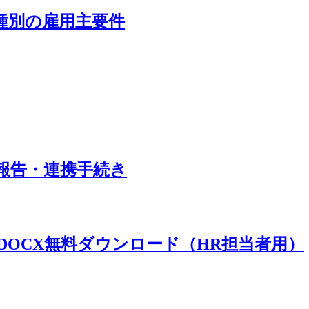
種別の雇用主要件
報告・連携手続き
DOCX無料ダウンロード（HR担当者用）