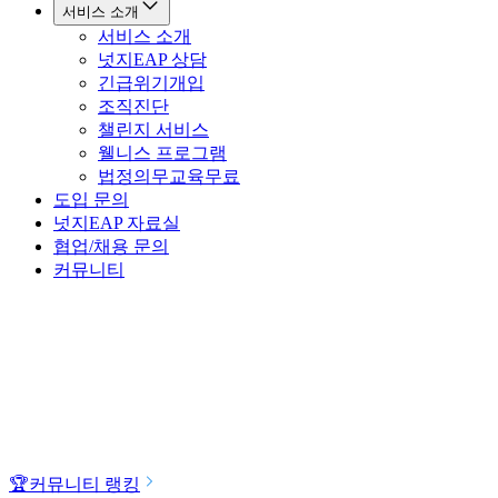
서비스 소개
서비스 소개
넛지EAP 상담
긴급위기개입
조직진단
챌린지 서비스
웰니스 프로그램
법정의무교육
무료
도입 문의
넛지EAP 자료실
협업/채용 문의
커뮤니티
🏆
커뮤니티 랭킹