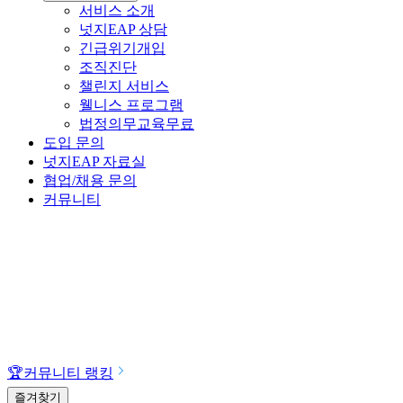
서비스 소개
넛지EAP 상담
긴급위기개입
조직진단
챌린지 서비스
웰니스 프로그램
법정의무교육
무료
도입 문의
넛지EAP 자료실
협업/채용 문의
커뮤니티
🏆
커뮤니티 랭킹
즐겨찾기