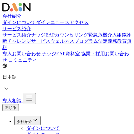
会社紹介
ダインについて
ダインニュース
アクセス
サービス紹介
サービス紹介
ナッジEAPカウンセリング
緊急危機介入
組織診
断
チャレンジサービス
ウェルネスプログラム
法定義務教育
無
料
導入お問い合わせ
ナッジEAP資料室
協業・採用お問い合わ
せ
コミュニティ
日本語
導入相談
閉じる
会社紹介
ダインについて