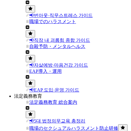
📢번아웃·직무스트레스 가이드
職場でのハラスメント
📢직장 내 괴롭힘 종합 가이드
自殺予防・メンタルヘルス
📢자살예방·마음건강 가이드
EAP導入・運用
📢EAP 도입·운영 가이드
法定義務教育
法定義務教育 総合案内
📢5대 법정의무교육 총정리
職場のセクシュアルハラスメント防止研修