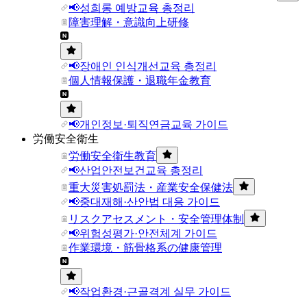
📢성희롱 예방교육 총정리
障害理解・意識向上研修
📢장애인 인식개선교육 총정리
個人情報保護・退職年金教育
📢개인정보·퇴직연금교육 가이드
労働安全衛生
労働安全衛生教育
📢산업안전보건교육 총정리
重大災害処罰法・産業安全保健法
📢중대재해·산안법 대응 가이드
リスクアセスメント・安全管理体制
📢위험성평가·안전체계 가이드
作業環境・筋骨格系の健康管理
📢작업환경·근골격계 실무 가이드