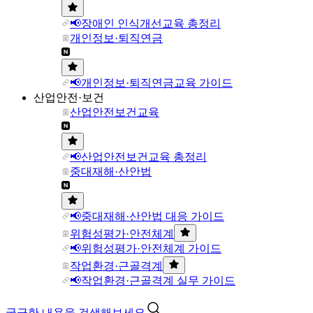
📢장애인 인식개선교육 총정리
개인정보·퇴직연금
📢개인정보·퇴직연금교육 가이드
산업안전·보건
산업안전보건교육
📢산업안전보건교육 총정리
중대재해·산안법
📢중대재해·산안법 대응 가이드
위험성평가·안전체계
📢위험성평가·안전체계 가이드
작업환경·근골격계
📢작업환경·근골격계 실무 가이드
궁금한 내용을 검색해보세요