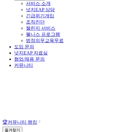
서비스 소개
넛지EAP 상담
긴급위기개입
조직진단
챌린지 서비스
웰니스 프로그램
법정의무교육
무료
도입 문의
넛지EAP 자료실
협업/채용 문의
커뮤니티
🏆
커뮤니티 랭킹
즐겨찾기