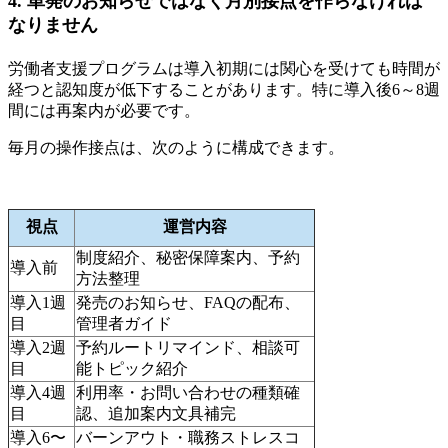
4. 単発のお知らせではなく月別接点を作らなければ
なりません
労働者支援プログラムは導入初期には関心を受けても時間が
経つと認知度が低下することがあります。特に導入後6～8週
間には再案内が必要です。
毎月の操作接点は、次のように構成できます。
視点
運営内容
制度紹介、秘密保障案内、予約
導入前
方法整理
導入1週
発売のお知らせ、FAQの配布、
目
管理者ガイド
導入2週
予約ルートリマインド、相談可
目
能トピック紹介
導入4週
利用率・お問い合わせの種類確
目
認、追加案内文具補完
導入6〜
バーンアウト・職務ストレスコ