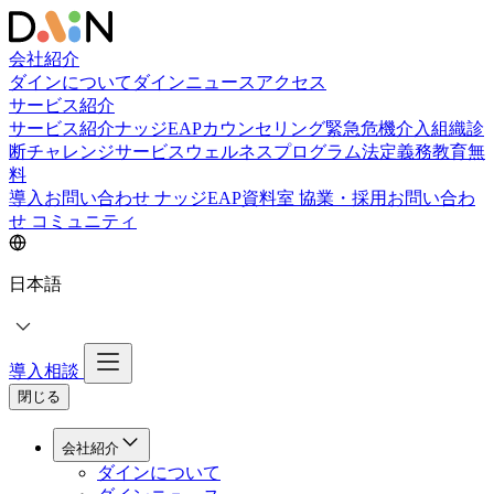
会社紹介
ダインについて
ダインニュース
アクセス
サービス紹介
サービス紹介
ナッジEAPカウンセリング
緊急危機介入
組織診
断
チャレンジサービス
ウェルネスプログラム
法定義務教育
無
料
導入お問い合わせ
ナッジEAP資料室
協業・採用お問い合わ
せ
コミュニティ
日本語
導入相談
閉じる
会社紹介
ダインについて