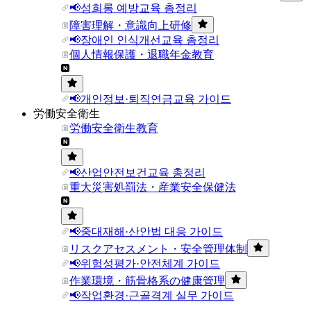
📢성희롱 예방교육 총정리
障害理解・意識向上研修
📢장애인 인식개선교육 총정리
個人情報保護・退職年金教育
📢개인정보·퇴직연금교육 가이드
労働安全衛生
労働安全衛生教育
📢산업안전보건교육 총정리
重大災害処罰法・産業安全保健法
📢중대재해·산안법 대응 가이드
リスクアセスメント・安全管理体制
📢위험성평가·안전체계 가이드
作業環境・筋骨格系の健康管理
📢작업환경·근골격계 실무 가이드