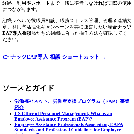
経路、利用率レポートまで一緒に準備しなければ実際の使用
につながります。
組織レベルで役職員相談、職務ストレス管理、管理者連結文
章、利用率活性化キャンペーンを共に運営したい場合
ナッツ
EAP導入相談
私たちの組織に合った操作方法を確認してく
ださい。
👉
ナッツ
EAP
導入
相談
ショートカット
→
ソースとガイド
労働福祉ネット、労働者支援プログラム（EAP）事業
紹介
US Office of Personnel Management, What is an
Employee Assistance Program (EAP)?
Employee Assistance Professionals Association, EAPA
Standards and Professional Guidelines for Employee