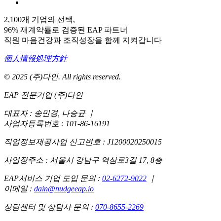
2,100개 기업의 선택,
96% 재계약률로 검증된 EAP 파트너
직원 마음건강과 조직성장을 함께 지켜갑니다
個人情報処理方針
© 2025 (주)다인. All rights reserved.
EAP 전문기업 (주)다인
대표자 : 송민경, 나승균
｜
사업자등록번호 : 101-86-16191
직업정보제공사업 신고번호 : J1200020250015
사업장주소 : 서울시 강남구 역삼로3길 17, 8층
EAP서비스 기업 도입 문의 :
02-6272-9022
｜
이메일 :
dain@nudgeeap.io
상담센터 및 상담사 문의 :
070-8655-2269