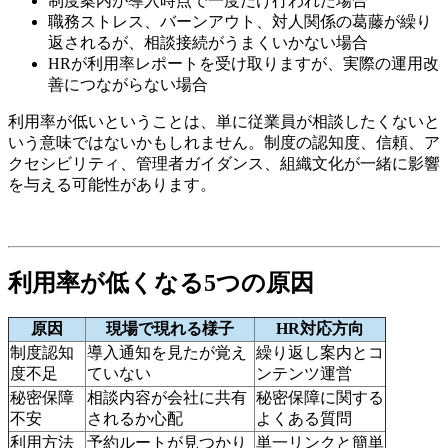
制度案内が導入時点で一度だけ行われた場合
職務ストレス、バーンアウト、対人関係の葛藤が繰り
返されるが、相談接続がうまくいかない場合
HRが利用率レポートを受け取りますが、実際の運用改
善につながらない場合
利用率が低いということは、単に従業員が相談したくないと
いう意味ではないかもしれません。制度の認知度、信頼、ア
クセシビリティ、管理者ガイダンス、組織文化が一緒に影響
を与える可能性があります。
利用率が低くなる5つの原因
原因
現場で現れる様子
HR対応方向
制度認知
導入通知を見たが覚え
繰り返し案内とコ
度不足
ていない
ンテンツ運営
秘密保障
相談内容が会社に共有
秘密保障に関する
不安
されるか心配
よくある質問
利用方法
予約ルートが見つかり
単一リンクと簡単