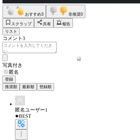
おすすめ
3
非推奨
0
スクラップ
共有
報告
リスト
コメント
3
写真付き
匿名
登録
推奨順
最新順
登録順
匿名ユーザー1
BEST