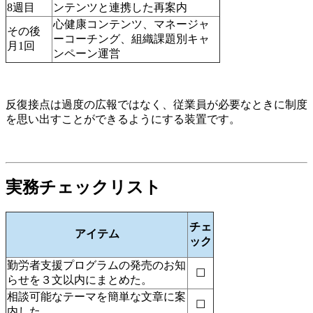
8週目
ンテンツと連携した再案内
心健康コンテンツ、マネージャ
その後
ーコーチング、組織課題別キャ
月1回
ンペーン運営
反復接点は過度の広報ではなく、従業員が必要なときに制度
を思い出すことができるようにする装置です。
実務チェックリスト
チェ
アイテム
ック
勤労者支援プログラムの発売のお知
☐
らせを３文以内にまとめた。
相談可能なテーマを簡単な文章に案
☐
内した。