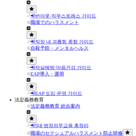
📢번아웃·직무스트레스 가이드
職場でのハラスメント
📢직장 내 괴롭힘 종합 가이드
自殺予防・メンタルヘルス
📢자살예방·마음건강 가이드
EAP導入・運用
📢EAP 도입·운영 가이드
法定義務教育
法定義務教育 総合案内
📢5대 법정의무교육 총정리
職場のセクシュアルハラスメント防止研修