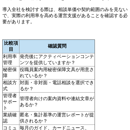
導入全社を検討する際は、相談単価や契約範囲のみを見ない
で、実際の利用率を高める運営支援があることを確認する必
要があります。
比較項
確認質問
目
利用率
発売後にアクティベーションコンテ
管理
ンツを提供していますか？
秘密保
役職員案内用秘密保障文具が用意さ
障
れているか？
相談方
対面・非対面・電話相談を選択でき
式
るか？
管理者
管理者向けの案内資料や連結文章が
サポー
あるか？
ト
業績確
匿名・集計基準の運営レポートが提
認
供されるか？
コミュ
毎月のガイド、カードニュース、