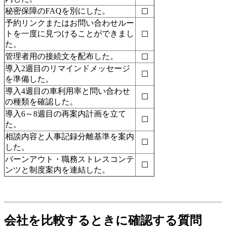
秘密保障のFAQを別にした。
☐
予約リンクまたはお問い合わせルー
トを一度に見つけることができまし
☐
た。
管理者用の接続文を配布した。
☐
導入2週目のリマインドメッセージ
☐
を準備した。
導入4週目の車利用率と問い合わせ
☐
の種類を確認した。
導入6～8週目の再案内計画を立て
☐
た。
相談内容と人事記録分離基準を案内
☐
した。
バーンアウト・職務ストレスコンテ
☐
ンツと制度案内を連結した。
会社を比較するときに確認する質問