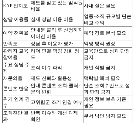
제도를 알고 있는 임직원
EAP 인지도
사내 설문 필요
비율
업종·조직 규모별 단순
상담 이용률
실제 상담 이용 비율
비교 주의
안내문 클릭 후 신청까지
예약 전환율
예약 경로 분석 필요
이어진 비율
만족도
상담 후 이용자 평가
익명 방식 권장
관리자 교육
리더 연결 역량 강화 정
교육만으로 성과 단정
참여율
도
금지
주요 상담 주
조직 이슈 파악
개인 식별 금지
제
재문의율
제도 신뢰와 활용성
맥락별 해석 필요
안내 콘텐츠 조회·클릭·
단순 조회수만으로 성
콘텐츠 반응
문의 변화
과 단정 금지
위기 연계 건
개인 정보 보호 기준
고위험군 조기 연결 여부
수
필요
조직진단 결
반복 이슈와 개선 과제
부서 낙인 방지 필요
과
확인