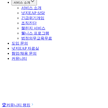
서비스 소개
서비스 소개
넛지EAP 상담
긴급위기개입
조직진단
챌린지 서비스
웰니스 프로그램
법정의무교육
무료
도입 문의
넛지EAP 자료실
협업/채용 문의
커뮤니티
🏆
커뮤니티 랭킹