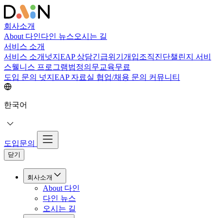
회사소개
About 다인
다인 뉴스
오시는 길
서비스 소개
서비스 소개
넛지EAP 상담
긴급위기개입
조직진단
챌린지 서비
스
웰니스 프로그램
법정의무교육
무료
도입 문의
넛지EAP 자료실
협업/채용 문의
커뮤니티
한국어
도입문의
닫기
회사소개
About 다인
다인 뉴스
오시는 길