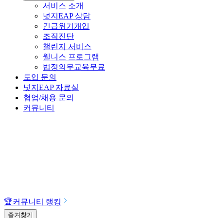
서비스 소개
넛지EAP 상담
긴급위기개입
조직진단
챌린지 서비스
웰니스 프로그램
법정의무교육
무료
도입 문의
넛지EAP 자료실
협업/채용 문의
커뮤니티
🏆
커뮤니티 랭킹
즐겨찾기