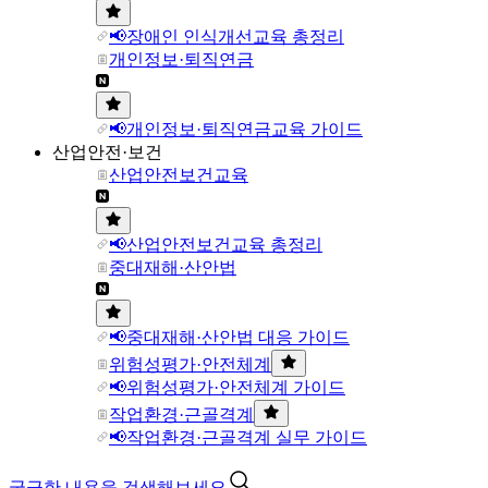
📢장애인 인식개선교육 총정리
개인정보·퇴직연금
📢개인정보·퇴직연금교육 가이드
산업안전·보건
산업안전보건교육
📢산업안전보건교육 총정리
중대재해·산안법
📢중대재해·산안법 대응 가이드
위험성평가·안전체계
📢위험성평가·안전체계 가이드
작업환경·근골격계
📢작업환경·근골격계 실무 가이드
궁금한 내용을 검색해보세요