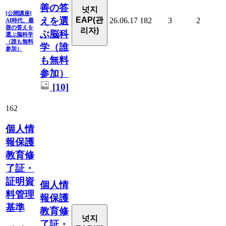
善の答
넛지
[公開講座]
えを選
EAP(관
26.06.17
182
3
2
AI時代、最
善の答えを
리자)
ぶ脳科
選ぶ脳科学
（誰も無料
学（誰
参加）
も無料
参加）
[10]
162
個人情
報保護
教育修
了証・
証明資
個人情
料管理
報保護
基準
教育修
넛지
了証・