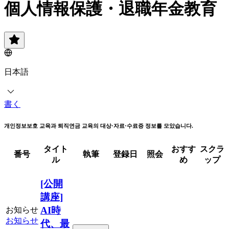
個人情報保護・退職年金教育
日本語
書く
개인정보보호 교육과 퇴직연금 교육의 대상·자료·수료증 정보를 모았습니다.
タイト
おすす
スクラ
番号
執筆
登録日
照会
ル
め
ップ
[公開
講座]
AI時
お知らせ
お知らせ
代、最