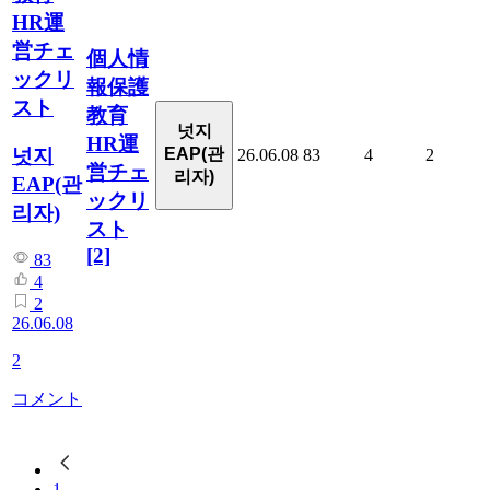
HR運
営チェ
個人情
ックリ
報保護
スト
教育
넛지
HR運
넛지
EAP(관
26.06.08
83
4
2
営チェ
리자)
EAP(관
ックリ
리자)
スト
[2]
83
4
2
26.06.08
2
コメント
1