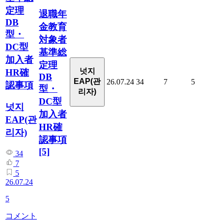
定理
退職年
DB
金教育
型・
対象者
DC型
基準総
加入者
定理
넛지
HR確
DB
EAP(관
26.07.24
34
7
5
認事項
型・
리자)
DC型
넛지
加入者
EAP(관
HR確
리자)
認事項
[5]
34
7
5
26.07.24
5
コメント