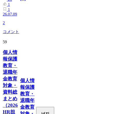
1
1
26.07.09
2
コメント
59
個人情
報保護
教育・
退職年
金教育
個人情
対象・
報保護
資料総
教育・
まとめ
退職年
（2026
金教育
HR担
対象・
넛지