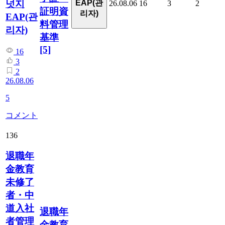
넛지
EAP(관
26.08.06
16
3
2
証明資
리자)
EAP(관
料管理
리자)
基準
[5]
16
3
2
26.08.06
5
コメント
136
退職年
金教育
未修了
者・中
道入社
退職年
者管理
金教育