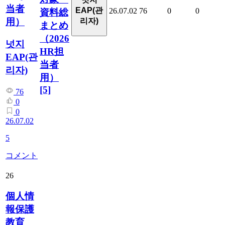
当者
EAP(관
26.07.02
76
0
0
資料総
用）
리자)
まとめ
（2026
넛지
HR担
EAP(관
当者
리자)
用）
[5]
76
0
0
26.07.02
5
コメント
26
個人情
報保護
教育