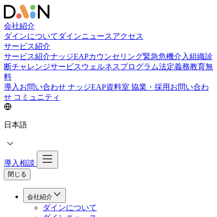
会社紹介
ダインについて
ダインニュース
アクセス
サービス紹介
サービス紹介
ナッジEAPカウンセリング
緊急危機介入
組織診
断
チャレンジサービス
ウェルネスプログラム
法定義務教育
無
料
導入お問い合わせ
ナッジEAP資料室
協業・採用お問い合わ
せ
コミュニティ
日本語
導入相談
閉じる
会社紹介
ダインについて