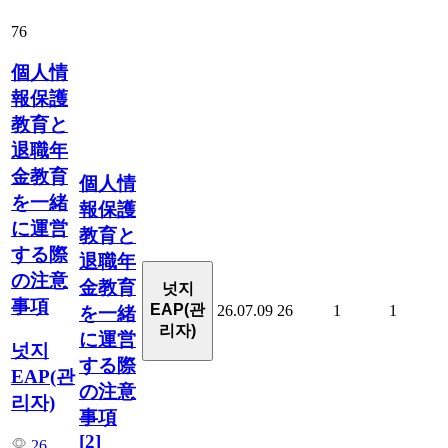
76
個人情
報保護
教育と
退職年
金教育
個人情
を一緒
報保護
に運営
教育と
する際
退職年
の注意
金教育
넛지
事項
EAP(관
26.07.09
26
1
1
を一緒
리자)
に運営
넛지
する際
EAP(관
の注意
리자)
事項
[2]
26