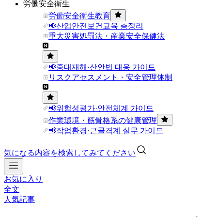
労働安全衛生
労働安全衛生教育
📢산업안전보건교육 총정리
重大災害処罰法・産業安全保健法
📢중대재해·산안법 대응 가이드
リスクアセスメント・安全管理体制
📢위험성평가·안전체계 가이드
作業環境・筋骨格系の健康管理
📢작업환경·근골격계 실무 가이드
気になる内容を検索してみてください
お気に入り
全文
人気記事