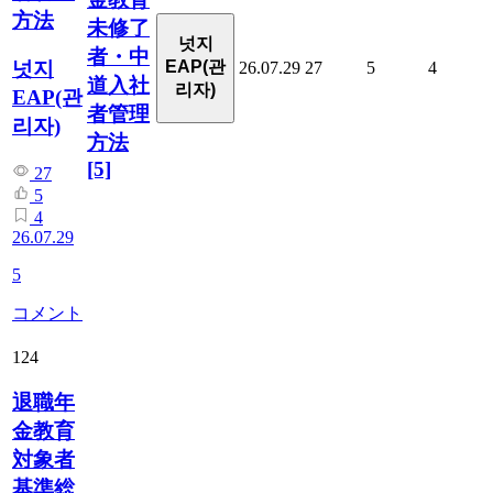
方法
未修了
넛지
者・中
넛지
EAP(관
26.07.29
27
5
4
道入社
리자)
EAP(관
者管理
리자)
方法
[5]
27
5
4
26.07.29
5
コメント
124
退職年
金教育
対象者
基準総