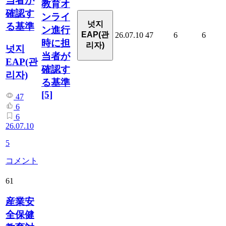
当者が
教育オ
確認す
ンライ
넛지
る基準
ン進行
EAP(관
26.07.10
47
6
6
時に担
리자)
넛지
当者が
EAP(관
確認す
리자)
る基準
[5]
47
6
6
26.07.10
5
コメント
61
産業安
全保健