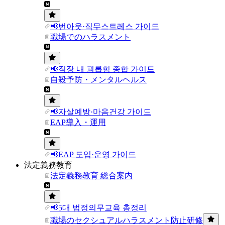
📢번아웃·직무스트레스 가이드
職場でのハラスメント
📢직장 내 괴롭힘 종합 가이드
自殺予防・メンタルヘルス
📢자살예방·마음건강 가이드
EAP導入・運用
📢EAP 도입·운영 가이드
法定義務教育
法定義務教育 総合案内
📢5대 법정의무교육 총정리
職場のセクシュアルハラスメント防止研修