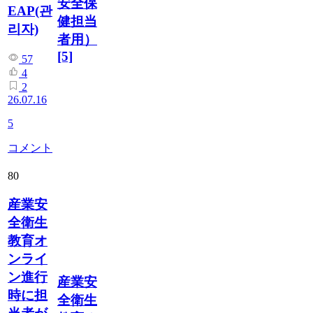
安全保
EAP(관
健担当
리자)
者用）
[5]
57
4
2
26.07.16
5
コメント
80
産業安
全衛生
教育オ
ンライ
ン進行
産業安
時に担
全衛生