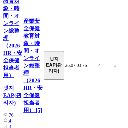
教育対
象・時
間・オ
産業安
ンライ
全保健
ン総整
教育対
理
象・時
（2026
間・オ
HR・安
ンライ
넛지
全保健
ン総整
EAP(관
26.07.03
76
4
3
担当者
리자)
理
用）
（2026
HR・安
넛지
全保健
EAP(관
担当者
리자)
用）
[5]
76
4
3