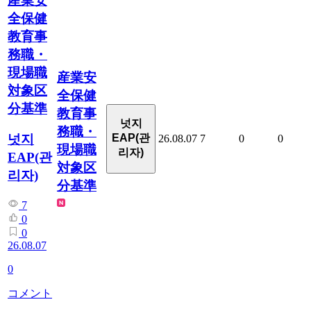
産業安
全保健
教育事
務職・
現場職
産業安
対象区
全保健
分基準
教育事
넛지
務職・
넛지
EAP(관
26.08.07
7
0
0
現場職
리자)
EAP(관
対象区
리자)
分基準
7
0
0
26.08.07
0
コメント