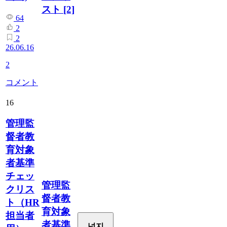
スト
[2]
64
2
2
26.06.16
2
コメント
16
管理監
督者教
育対象
者基準
チェッ
管理監
クリス
督者教
ト（HR
育対象
担当者
者基準
넛지