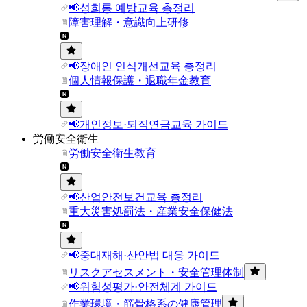
📢성희롱 예방교육 총정리
障害理解・意識向上研修
📢장애인 인식개선교육 총정리
個人情報保護・退職年金教育
📢개인정보·퇴직연금교육 가이드
労働安全衛生
労働安全衛生教育
📢산업안전보건교육 총정리
重大災害処罰法・産業安全保健法
📢중대재해·산안법 대응 가이드
リスクアセスメント・安全管理体制
📢위험성평가·안전체계 가이드
作業環境・筋骨格系の健康管理