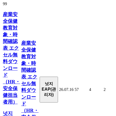
99
産業安
全保健
教育対
象・時
間確認
産業安
表 エク
全保健
セル無
教育対
料ダウ
象・時
ンロー
間確認
ド
表 エク
（HR・
セル無
넛지
安全保
EAP(관
26.07.16
57
4
2
料ダウ
健担当
리자)
ンロー
者用）
ド
（HR・
넛지