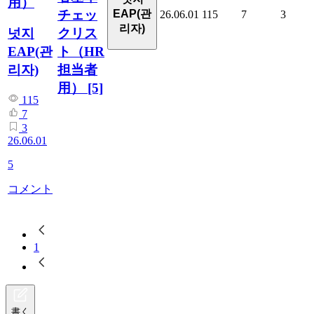
用）
チェッ
EAP(관
26.06.01
115
7
3
리자)
クリス
넛지
ト（HR
EAP(관
担当者
리자)
用）
[5]
115
7
3
26.06.01
5
コメント
1
書く