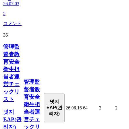
26.07.03
5
コメント
36
管理監
督者教
育安全
衛生担
当者運
管理監
営チェ
督者教
ックリ
育安全
スト
넛지
衛生担
EAP(관
26.06.16
64
2
2
当者運
넛지
리자)
営チェ
EAP(관
ックリ
리자)