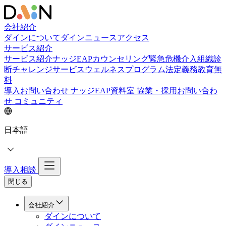
会社紹介
ダインについて
ダインニュース
アクセス
サービス紹介
サービス紹介
ナッジEAPカウンセリング
緊急危機介入
組織診
断
チャレンジサービス
ウェルネスプログラム
法定義務教育
無
料
導入お問い合わせ
ナッジEAP資料室
協業・採用お問い合わ
せ
コミュニティ
日本語
導入相談
閉じる
会社紹介
ダインについて