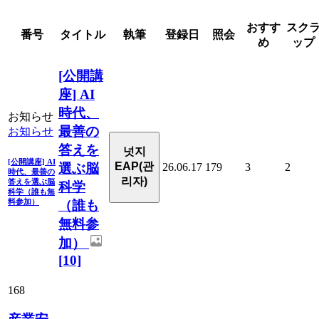
おすす
スク
番号
タイトル
執筆
登録日
照会
め
ップ
[公開講
座] AI
時代、
お知らせ
最善の
お知らせ
答えを
넛지
[公開講座] AI
EAP(관
選ぶ脳
26.06.17
179
3
2
時代、最善の
리자)
答えを選ぶ脳
科学
科学（誰も無
料参加）
（誰も
無料参
加）
[10]
168