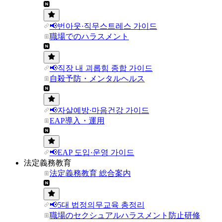
📢번아웃·직무스트레스 가이드
職場でのハラスメント
📢직장 내 괴롭힘 종합 가이드
自殺予防・メンタルヘルス
📢자살예방·마음건강 가이드
EAP導入・運用
📢EAP 도입·운영 가이드
法定義務教育
法定義務教育 総合案内
📢5대 법정의무교육 총정리
職場のセクシュアルハラスメント防止研修