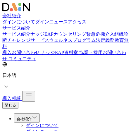
会社紹介
ダインについて
ダインニュース
アクセス
サービス紹介
サービス紹介
ナッジEAPカウンセリング
緊急危機介入
組織診
断
チャレンジサービス
ウェルネスプログラム
法定義務教育
無
料
導入お問い合わせ
ナッジEAP資料室
協業・採用お問い合わ
せ
コミュニティ
日本語
導入相談
閉じる
会社紹介
ダインについて