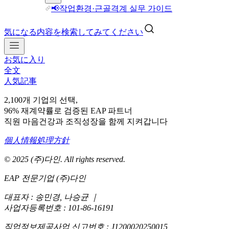
📢작업환경·근골격계 실무 가이드
気になる内容を検索してみてください
お気に入り
全文
人気記事
2,100개 기업의 선택,
96% 재계약률로 검증된 EAP 파트너
직원 마음건강과 조직성장을 함께 지켜갑니다
個人情報処理方針
© 2025 (주)다인. All rights reserved.
EAP 전문기업 (주)다인
대표자 : 송민경, 나승균
｜
사업자등록번호 : 101-86-16191
직업정보제공사업 신고번호 : J1200020250015