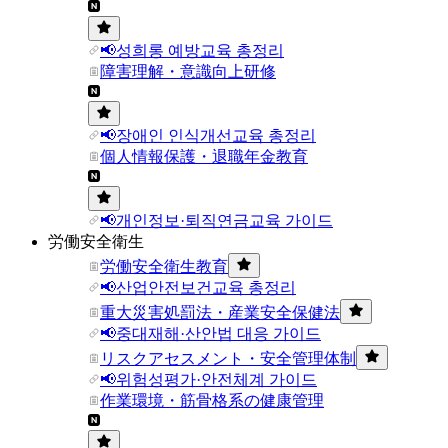
📢성희롱 예방교육 총정리
障害理解・意識向上研修
📢장애인 인식개선교육 총정리
個人情報保護・退職年金教育
📢개인정보·퇴직연금교육 가이드
労働安全衛生
労働安全衛生教育
📢산업안전보건교육 총정리
重大災害処罰法・産業安全保健法
📢중대재해·산안법 대응 가이드
リスクアセスメント・安全管理体制
📢위험성평가·안전체계 가이드
作業環境・筋骨格系の健康管理