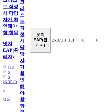
크리스
크
트 작성
리
시 담당
스
자가 확
트
인해야
작
할 항목
성
넛지
EAP(관
26.07.10
113
6
6
시
넛지
리자)
담
EAP(관
당
리자)
자
가
113
6
확
6
인
26.07.10
해
5
야
할
댓글
항