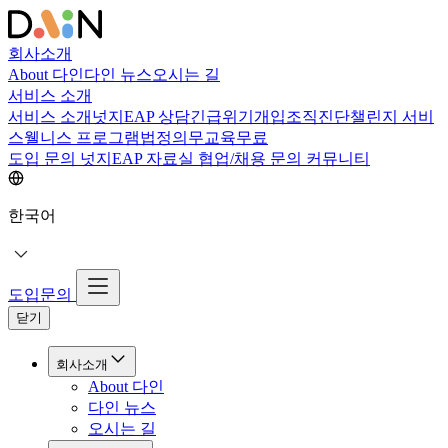
회사소개
About 다인
다인 뉴스
오시는 길
서비스 소개
서비스 소개
넛지EAP 상담
긴급위기개입
조직진단
챌린지 서비
스
웰니스 프로그램
법정의무교육
무료
도입 문의
넛지EAP 자료실
협업/채용 문의
커뮤니티
한국어
도입문의
닫기
회사소개
About 다인
다인 뉴스
오시는 길