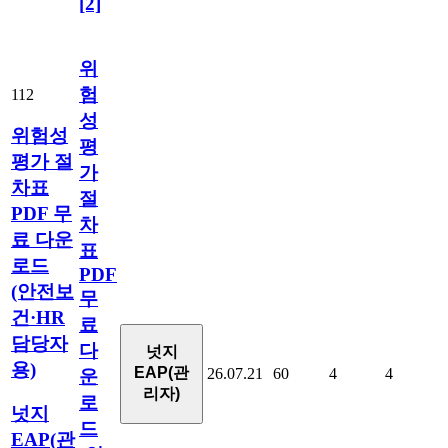
[2]
위
험
112
성
위험성
평
평가 절
가
차표
절
PDF 무
차
료 다운
표
로드
PDF
(안전보
무
건·HR
료
담당자
다
넛지
용)
EAP(관
26.07.21
60
4
4
운
리자)
로
넛지
드
EAP(관