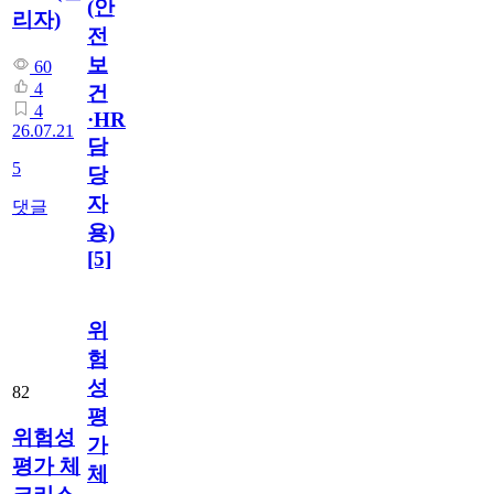
(안
리자)
전
보
60
4
건
4
·HR
26.07.21
담
5
당
자
댓글
용)
[5]
위
험
성
82
평
위험성
가
평가 체
체