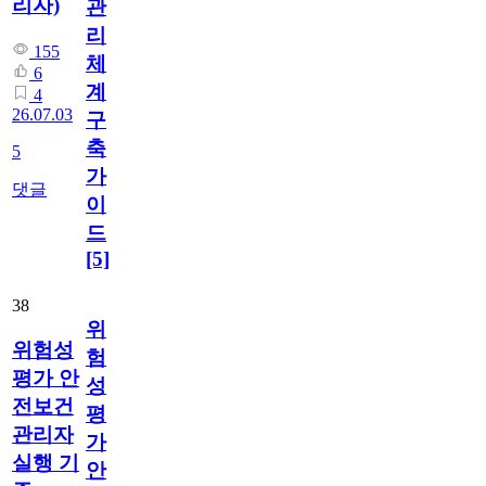
리자)
관
리
155
체
6
계
4
26.07.03
구
축
5
가
댓글
이
드
[5]
38
위
위험성
험
평가 안
성
전보건
평
관리자
가
실행 기
안