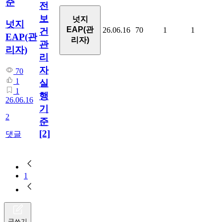
준
전
보
넛지
넛지
EAP(관
26.06.16
70
1
1
건
EAP(관
리자)
관
리자)
리
자
70
1
실
1
행
26.06.16
기
2
준
[2]
댓글
1
글쓰기