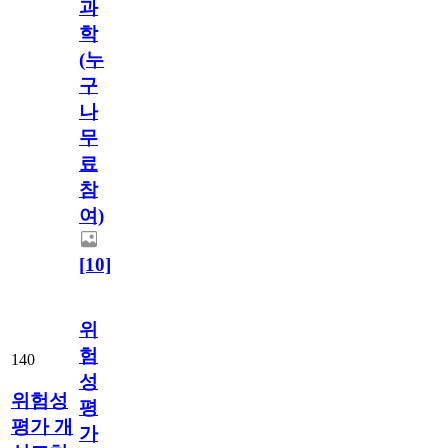
과
학
(누
구
나
무
료
참
여)
[10]
위
험
140
성
위험성
평
평가 개
가