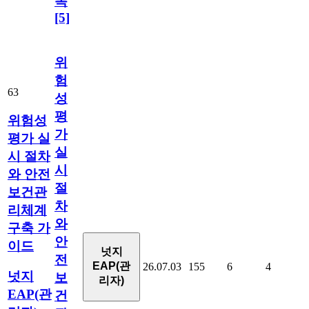
목
[5]
위
험
63
성
평
위험성
가
평가 실
실
시 절차
시
와 안전
절
보건관
차
리체계
와
구축 가
안
이드
넛지
전
EAP(관
26.07.03
155
6
4
넛지
보
리자)
EAP(관
건