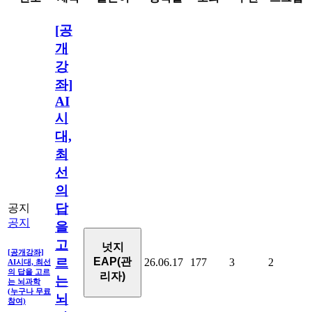
[공
개
강
좌]
AI
시
대,
최
선
의
답
공지
공지
을
고
넛지
[공개강좌]
르
EAP(관
26.06.17
177
3
2
AI시대, 최선
의 답을 고르
리자)
는
는 뇌과학
(누구나 무료
뇌
참여)