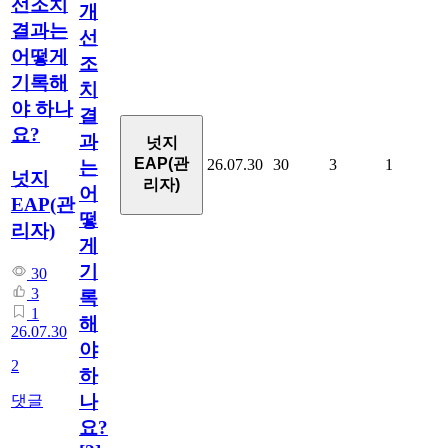
선조치
개
결과는
선
어떻게
조
기록해
치
야 하나
결
요?
과
넛지
EAP(관
26.07.30
30
3
1
는
넛지
리자)
어
EAP(관
떻
리자)
게
기
30
3
록
1
해
26.07.30
야
2
하
나
댓글
요?