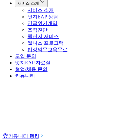
서비스 소개
서비스 소개
넛지EAP 상담
긴급위기개입
조직진단
챌린지 서비스
웰니스 프로그램
법정의무교육
무료
도입 문의
넛지EAP 자료실
협업/채용 문의
커뮤니티
🏆
커뮤니티 랭킹