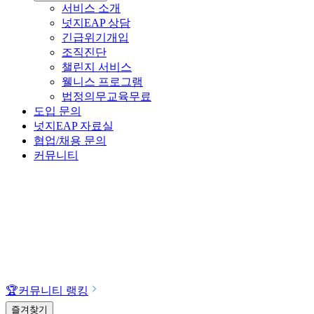
서비스 소개
넛지EAP 상담
긴급위기개입
조직진단
챌린지 서비스
웰니스 프로그램
법정의무교육
무료
도입 문의
넛지EAP 자료실
협업/채용 문의
커뮤니티
🏆
커뮤니티 랭킹
즐겨찾기