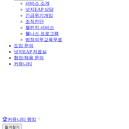
서비스 소개
넛지EAP 상담
긴급위기개입
조직진단
챌린지 서비스
웰니스 프로그램
법정의무교육
무료
도입 문의
넛지EAP 자료실
협업/채용 문의
커뮤니티
🏆
커뮤니티 랭킹
즐겨찾기