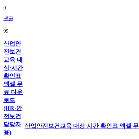
0
댓글
99
산업안
전보건
교육 대
상·시간
확인표
엑셀 무
료 다운
로드
(HR·안
전보건
담당자
산업안전보건교육 대상·시간 확인표 엑셀 무
용)