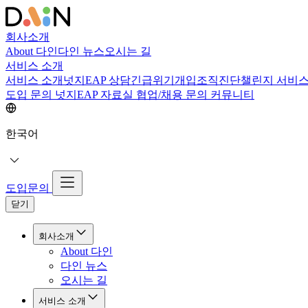
회사소개
About 다인
다인 뉴스
오시는 길
서비스 소개
서비스 소개
넛지EAP 상담
긴급위기개입
조직진단
챌린지 서비
도입 문의
넛지EAP 자료실
협업/채용 문의
커뮤니티
한국어
도입문의
닫기
회사소개
About 다인
다인 뉴스
오시는 길
서비스 소개