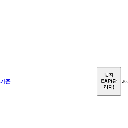
넛지
 기준
EAP(관
26.
리자)