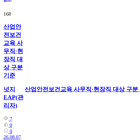
168
산업안
전보건
교육 사
무직·현
장직 대
상 구분
기준
산업안전보건교육 사무직·현장직 대상 구분
넛지
EAP(관
리자)
7
0
0
26.08.07