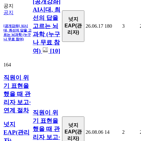
[공개강좌]
공지
AI시대, 최
공지
선의 답을
넛지
고르는 뇌
EAP(관
26.06.17
180
3
[공개강좌] AI시
대, 최선의 답을 고
리자)
과학 (누구
르는 뇌과학 (누구
나 무료 참여)
나 무료 참
여)
[10]
164
직원이 위
기 표현을
했을 때 관
리자 보고·
연계 절차
직원이 위
기 표현을
넛지
넛지
했을 때 관
EAP(관리
EAP(관
26.08.06
14
2
리자 보고·
리자)
자)