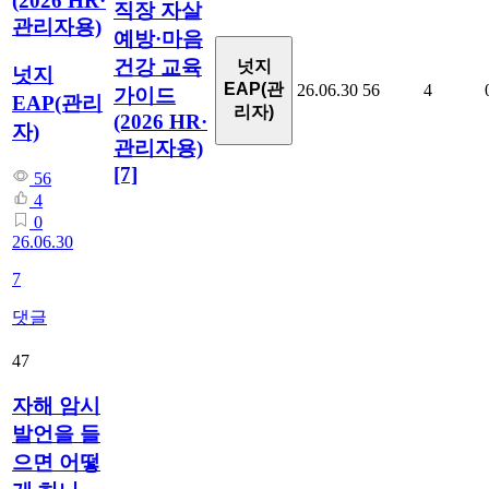
(2026 HR·
직장 자살
관리자용)
예방·마음
건강 교육
넛지
넛지
EAP(관
26.06.30
56
4
가이드
EAP(관리
리자)
(2026 HR·
자)
관리자용)
[7]
56
4
0
26.06.30
7
댓글
47
자해 암시
발언을 들
으면 어떻