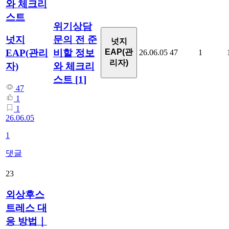
와 체크리
스트
위기상담
문의 전 준
넛지
넛지
비할 정보
EAP(관리
EAP(관
26.06.05
47
1
리자)
와 체크리
자)
스트
[1]
47
1
1
26.06.05
1
댓글
23
외상후스
트레스 대
응 방법｜