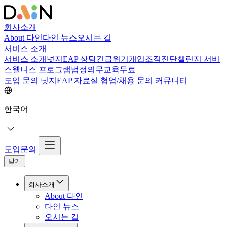
회사소개
About 다인
다인 뉴스
오시는 길
서비스 소개
서비스 소개
넛지EAP 상담
긴급위기개입
조직진단
챌린지 서비
스
웰니스 프로그램
법정의무교육
무료
도입 문의
넛지EAP 자료실
협업/채용 문의
커뮤니티
한국어
도입문의
닫기
회사소개
About 다인
다인 뉴스
오시는 길