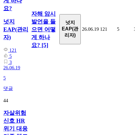
게 하나
요?
자해 암시
발언을 들
넛지
넛지
으면 어떻
EAP(관리
EAP(관
26.06.19
121
5
리자)
게 하나
자)
요?
[5]
121
5
3
26.06.19
5
댓글
44
자살위험
신호 HR
위기 대응