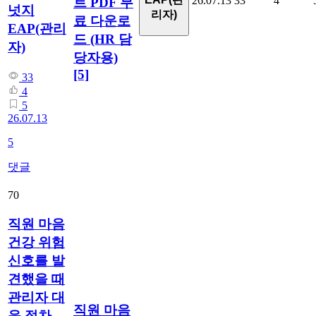
26.07.13
33
4
트 PDF 무
넛지
리자)
료 다운로
EAP(관리
드 (HR 담
자)
당자용)
[5]
33
4
5
26.07.13
5
댓글
70
직원 마음
건강 위험
신호를 발
견했을 때
관리자 대
직원 마음
응 절차