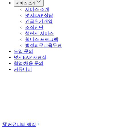
서비스 소개
서비스 소개
넛지EAP 상담
긴급위기개입
조직진단
챌린지 서비스
웰니스 프로그램
법정의무교육
무료
도입 문의
넛지EAP 자료실
협업/채용 문의
커뮤니티
🏆
커뮤니티 랭킹