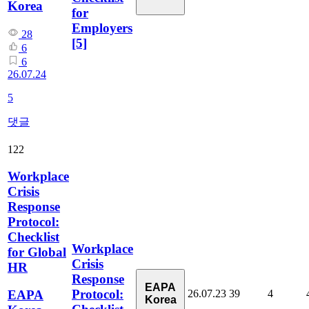
Korea
for
Employers
28
[5]
6
6
26.07.24
5
댓글
122
Workplace
Crisis
Response
Protocol:
Checklist
Workplace
for Global
Crisis
HR
Response
EAPA
Protocol:
26.07.23
39
4
EAPA
Korea