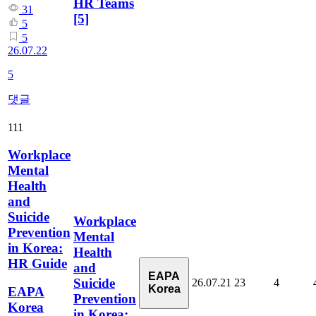
HR Teams
31
[5]
5
5
26.07.22
5
댓글
111
Workplace
Mental
Health
and
Suicide
Workplace
Prevention
Mental
in Korea:
Health
HR Guide
and
EAPA
Suicide
26.07.21
23
4
Korea
EAPA
Prevention
Korea
in Korea: