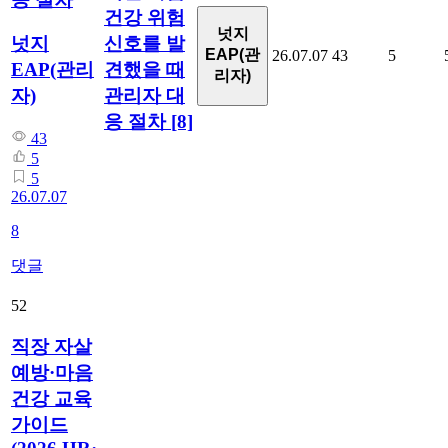
건강 위험
넛지
신호를 발
넛지
EAP(관
26.07.07
43
5
견했을 때
EAP(관리
리자)
관리자 대
자)
응 절차
[8]
43
5
5
26.07.07
8
댓글
52
직장 자살
예방·마음
건강 교육
가이드