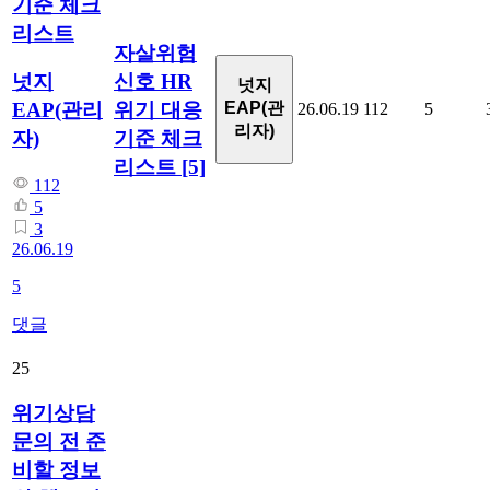
기준 체크
리스트
자살위험
신호 HR
넛지
넛지
위기 대응
EAP(관리
EAP(관
26.06.19
112
5
리자)
기준 체크
자)
리스트
[5]
112
5
3
26.06.19
5
댓글
25
위기상담
문의 전 준
비할 정보