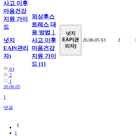
사고 이후
마음건강
외상후스
지원 가이
트레스 대
드
응 방법｜
넛지
사고 이후
넛지
EAP(관
26.06.05
63
2
리자)
마음건강
EAP(관리
지원 가이
자)
드
[1]
63
2
1
26.06.05
1
댓글
1