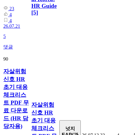
HR Guide
23
[5]
4
4
26.07.21
5
댓글
90
자살위험
신호 HR
초기 대응
체크리스
트 PDF 무
자살위험
료 다운로
신호 HR
드 (HR 담
초기 대응
당자용)
체크리스
넛지
EAP(관