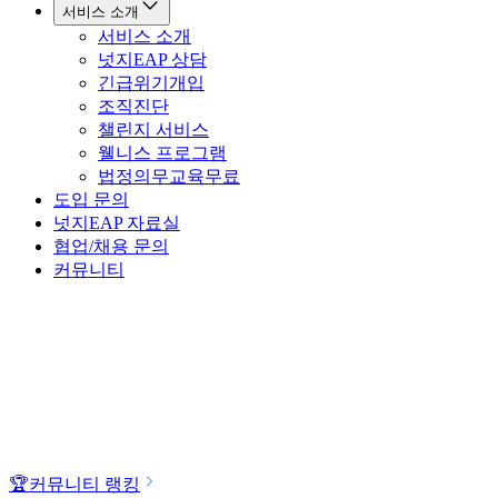
서비스 소개
서비스 소개
넛지EAP 상담
긴급위기개입
조직진단
챌린지 서비스
웰니스 프로그램
법정의무교육
무료
도입 문의
넛지EAP 자료실
협업/채용 문의
커뮤니티
🏆
커뮤니티 랭킹