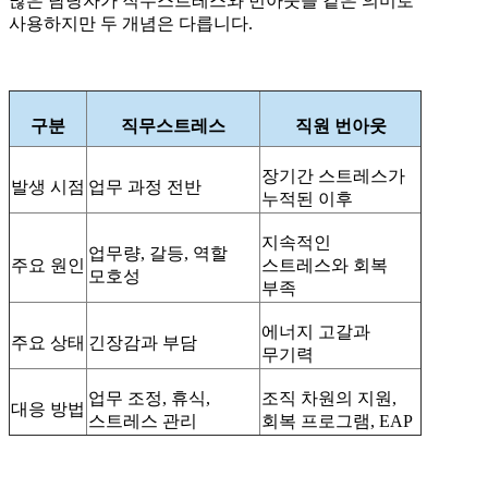
많은 담당자가 직무스트레스와 번아웃을 같은 의미로
사용하지만 두 개념은 다릅니다.
구분
직무스트레스
직원 번아웃
장기간 스트레스가
발생 시점
업무 과정 전반
누적된 이후
지속적인
업무량, 갈등, 역할
주요 원인
스트레스와 회복
모호성
부족
에너지 고갈과
주요 상태
긴장감과 부담
무기력
업무 조정, 휴식,
조직 차원의 지원,
대응 방법
스트레스 관리
회복 프로그램, EAP