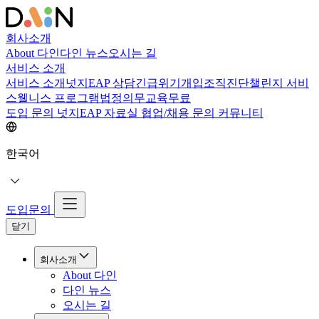
회사소개
About 다인
다인 뉴스
오시는 길
서비스 소개
서비스 소개
넛지EAP 상담
긴급위기개입
조직진단
챌린지 서비
스
웰니스 프로그램
법정의무교육
무료
도입 문의
넛지EAP 자료실
협업/채용 문의
커뮤니티
한국어
도입문의
닫기
회사소개
About 다인
다인 뉴스
오시는 길