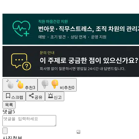
추천
3
비추천
0
스크랩
공유
신고
목록
댓글
5
사진첨부