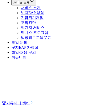
서비스 소개
서비스 소개
넛지EAP 상담
긴급위기개입
조직진단
챌린지 서비스
웰니스 프로그램
법정의무교육
무료
도입 문의
넛지EAP 자료실
협업/채용 문의
커뮤니티
🏆
커뮤니티 랭킹