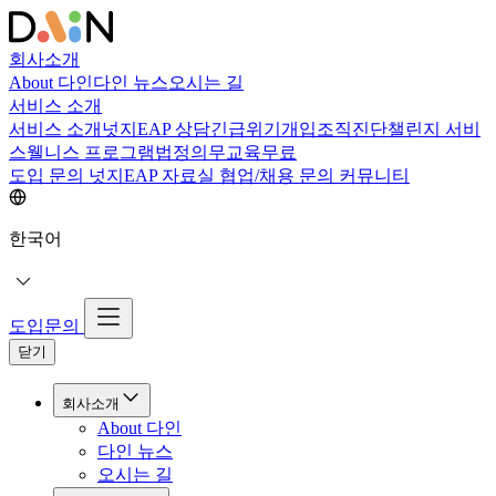
회사소개
About 다인
다인 뉴스
오시는 길
서비스 소개
서비스 소개
넛지EAP 상담
긴급위기개입
조직진단
챌린지 서비
스
웰니스 프로그램
법정의무교육
무료
도입 문의
넛지EAP 자료실
협업/채용 문의
커뮤니티
한국어
도입문의
닫기
회사소개
About 다인
다인 뉴스
오시는 길