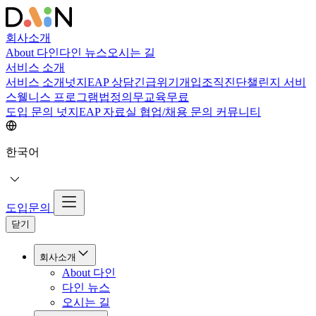
회사소개
About 다인
다인 뉴스
오시는 길
서비스 소개
서비스 소개
넛지EAP 상담
긴급위기개입
조직진단
챌린지 서비
스
웰니스 프로그램
법정의무교육
무료
도입 문의
넛지EAP 자료실
협업/채용 문의
커뮤니티
한국어
도입문의
닫기
회사소개
About 다인
다인 뉴스
오시는 길