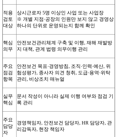
적용
상시근로자 5명 이상인 사업 또는 사업장
검토
※ 개별 지점·공장의 인원만 보지 않고 경영상
대상
하나의 단위로 운영되는지 함께 확인
핵심
안전보건관리체계 구축 및 이행, 재해 재발방
의무
지 대책, 관계 법령 의무이행 관리
주요
안전보건 목표·경영방침, 조직·인력·예산, 위
점검
험성평가, 종사자 의견 청취, 도급·용역·위탁
항목
관리, 비상조치 매뉴얼
실무
문서 작성이 아니라 실제 이행 여부와 점검 기
핵심
록 관리
주요
경영책임자, 안전보건 담당자, HR 담당자, 관
담당
리감독자, 현장 책임자
자