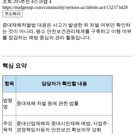
조회
205
추천
4
스크랩
4
https://nudgeeap.com/community/serious-accidents-act/132373428
주소복사
중대재해처벌법 대응은 사고가 발생한 뒤 처벌 여부만 확인하
는 것이 아니라, 평소 안전보건관리체계를 구축하고 이행 여부
를 점검하는 예방 중심의 관리 활동입니다.
핵심 요약
항목
담당자가 확인할 내용
법령
중대재해 처벌 등에 관한 법률
명
주요
중대산업재해와 중대시민재해 예방, 사업주·
목적
경영책임자등의 안전보건 확보의무 강화