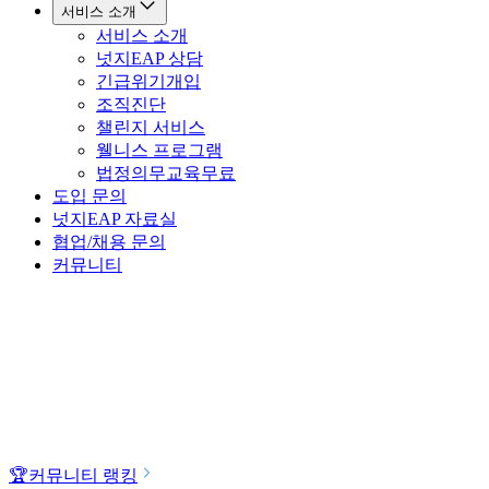
서비스 소개
서비스 소개
넛지EAP 상담
긴급위기개입
조직진단
챌린지 서비스
웰니스 프로그램
법정의무교육
무료
도입 문의
넛지EAP 자료실
협업/채용 문의
커뮤니티
🏆
커뮤니티 랭킹