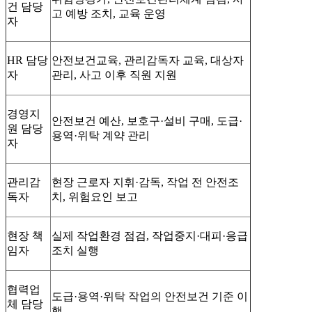
건 담당
고 예방 조치, 교육 운영
자
HR 담당
안전보건교육, 관리감독자 교육, 대상자
자
관리, 사고 이후 직원 지원
경영지
안전보건 예산, 보호구·설비 구매, 도급·
원 담당
용역·위탁 계약 관리
자
관리감
현장 근로자 지휘·감독, 작업 전 안전조
독자
치, 위험요인 보고
현장 책
실제 작업환경 점검, 작업중지·대피·응급
임자
조치 실행
협력업
도급·용역·위탁 작업의 안전보건 기준 이
체 담당
행