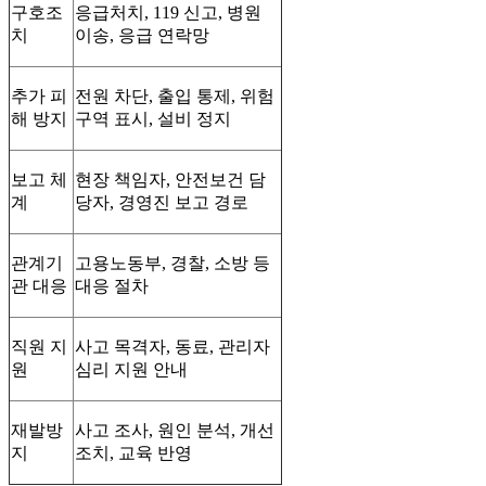
구호조
응급처치, 119 신고, 병원
치
이송, 응급 연락망
추가 피
전원 차단, 출입 통제, 위험
해 방지
구역 표시, 설비 정지
보고 체
현장 책임자, 안전보건 담
계
당자, 경영진 보고 경로
관계기
고용노동부, 경찰, 소방 등
관 대응
대응 절차
직원 지
사고 목격자, 동료, 관리자
원
심리 지원 안내
재발방
사고 조사, 원인 분석, 개선
지
조치, 교육 반영