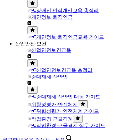
📢장애인 인식개선교육 총정리
개인정보·퇴직연금
📢개인정보·퇴직연금교육 가이드
산업안전·보건
산업안전보건교육
📢산업안전보건교육 총정리
중대재해·산안법
📢중대재해·산안법 대응 가이드
위험성평가·안전체계
📢위험성평가·안전체계 가이드
작업환경·근골격계
📢작업환경·근골격계 실무 가이드
궁금한 내용을 검색해보세요