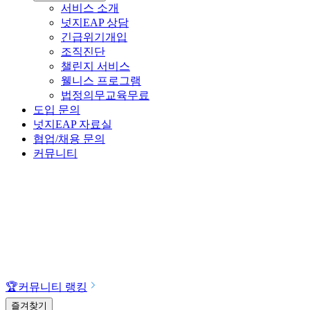
서비스 소개
넛지EAP 상담
긴급위기개입
조직진단
챌린지 서비스
웰니스 프로그램
법정의무교육
무료
도입 문의
넛지EAP 자료실
협업/채용 문의
커뮤니티
🏆
커뮤니티 랭킹
즐겨찾기