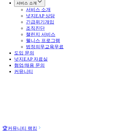
서비스 소개
서비스 소개
넛지EAP 상담
긴급위기개입
조직진단
챌린지 서비스
웰니스 프로그램
법정의무교육
무료
도입 문의
넛지EAP 자료실
협업/채용 문의
커뮤니티
🏆
커뮤니티 랭킹