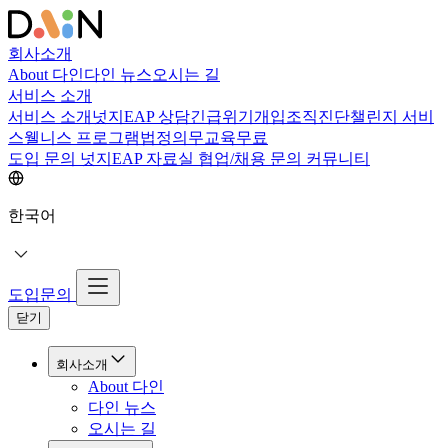
회사소개
About 다인
다인 뉴스
오시는 길
서비스 소개
서비스 소개
넛지EAP 상담
긴급위기개입
조직진단
챌린지 서비
스
웰니스 프로그램
법정의무교육
무료
도입 문의
넛지EAP 자료실
협업/채용 문의
커뮤니티
한국어
도입문의
닫기
회사소개
About 다인
다인 뉴스
오시는 길