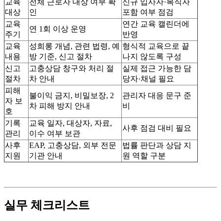
교육
전체 근로자 대상 여부 확
신규 입사자·복직자
대상
인
포함 여부 점검
교육
연간 교육 캘린더에
연 1회 이상 운영
주기
반영
교육
성희롱 개념, 관련 법령, 예
형식적 교육으로 끝
내용
방 기준, 신고 절차
나지 않도록 구성
신고
고충상담 창구와 처리 절
실제 접근 가능한 담
절차
차 안내
당자·채널 필요
피해
불이익 금지, 비밀보장, 2
관리자 대응 문구 준
자 보
차 피해 방지 안내
비
호
기록
교육 일자, 대상자, 자료,
사후 점검 대비 필요
관리
이수 여부 보관
사후
EAP, 고충상담, 외부 전문
법률 판단과 상담 지
지원
기관 안내
원 역할 구분
실무 체크리스트