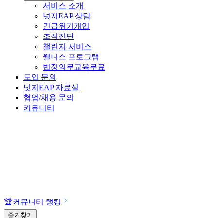
서비스 소개
넛지EAP 상담
긴급위기개입
조직진단
챌린지 서비스
웰니스 프로그램
법정의무교육
무료
도입 문의
넛지EAP 자료실
협업/채용 문의
커뮤니티
🏆
커뮤니티 랭킹
즐겨찾기