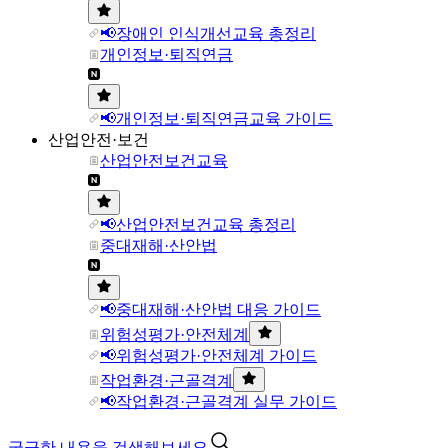
📢장애인 인식개선교육 총정리
개인정보·퇴직연금
📢개인정보·퇴직연금교육 가이드
산업안전·보건
산업안전보건교육
📢산업안전보건교육 총정리
중대재해·산안법
📢중대재해·산안법 대응 가이드
위험성평가·안전체계
📢위험성평가·안전체계 가이드
작업환경·근골격계
📢작업환경·근골격계 실무 가이드
궁금한 내용을 검색해보세요