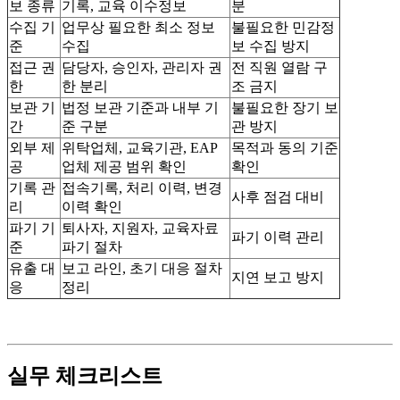
보 종류
기록, 교육 이수정보
분
수집 기
업무상 필요한 최소 정보
불필요한 민감정
준
수집
보 수집 방지
접근 권
담당자, 승인자, 관리자 권
전 직원 열람 구
한
한 분리
조 금지
보관 기
법정 보관 기준과 내부 기
불필요한 장기 보
간
준 구분
관 방지
외부 제
위탁업체, 교육기관, EAP
목적과 동의 기준
공
업체 제공 범위 확인
확인
기록 관
접속기록, 처리 이력, 변경
사후 점검 대비
리
이력 확인
파기 기
퇴사자, 지원자, 교육자료
파기 이력 관리
준
파기 절차
유출 대
보고 라인, 초기 대응 절차
지연 보고 방지
응
정리
실무 체크리스트