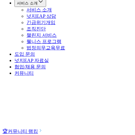
서비스 소개
서비스 소개
넛지EAP 상담
긴급위기개입
조직진단
챌린지 서비스
웰니스 프로그램
법정의무교육
무료
도입 문의
넛지EAP 자료실
협업/채용 문의
커뮤니티
🏆
커뮤니티 랭킹