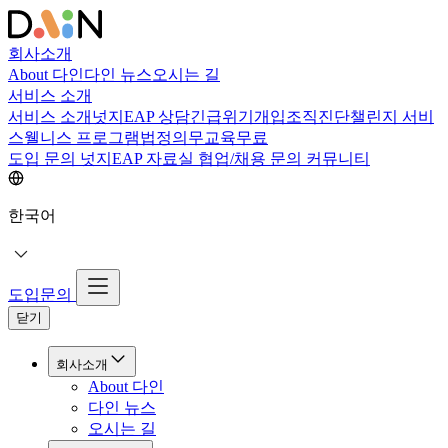
회사소개
About 다인
다인 뉴스
오시는 길
서비스 소개
서비스 소개
넛지EAP 상담
긴급위기개입
조직진단
챌린지 서비
스
웰니스 프로그램
법정의무교육
무료
도입 문의
넛지EAP 자료실
협업/채용 문의
커뮤니티
한국어
도입문의
닫기
회사소개
About 다인
다인 뉴스
오시는 길