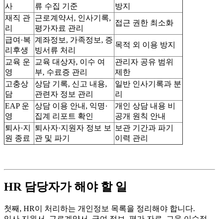
사
류 수집 기준
방지
재직 관
근로계약서, 인사기록,
접근 권한 최소화
리
평가자료 관리
급여·복
계좌정보, 가족정보, 증
목적 외 이용 방지
리후생
빙서류 처리
교육 운
교육 대상자, 이수 여
관리자 공유 범위
영
부, 수료증 관리
제한
고충상
상담 기록, 신고 내용,
일반 인사기록과 분
담
관련자 정보 관리
리
EAP 운
상담 이용 안내, 익명·
개인 상담 내용 비
영
집계 리포트 확인
공개 원칙 안내
퇴사·지
퇴사자·지원자 정보 보
보관 기간과 파기
원 종료
관 및 파기
이력 관리
HR 담당자가 해야 할 일
첫째, HR이 처리하는 개인정보 목록을 정리해야 합니다.
입사 지원서, 근로계약서, 급여 정보, 평가 자료, 교육 이수정