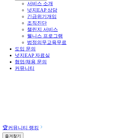
서비스 소개
넛지EAP 상담
긴급위기개입
조직진단
챌린지 서비스
웰니스 프로그램
법정의무교육
무료
도입 문의
넛지EAP 자료실
협업/채용 문의
커뮤니티
🏆
커뮤니티 랭킹
즐겨찾기