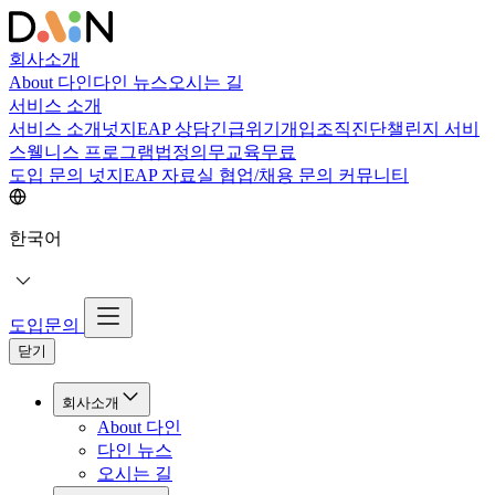
회사소개
About 다인
다인 뉴스
오시는 길
서비스 소개
서비스 소개
넛지EAP 상담
긴급위기개입
조직진단
챌린지 서비
스
웰니스 프로그램
법정의무교육
무료
도입 문의
넛지EAP 자료실
협업/채용 문의
커뮤니티
한국어
도입문의
닫기
회사소개
About 다인
다인 뉴스
오시는 길