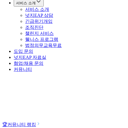
서비스 소개
서비스 소개
넛지EAP 상담
긴급위기개입
조직진단
챌린지 서비스
웰니스 프로그램
법정의무교육
무료
도입 문의
넛지EAP 자료실
협업/채용 문의
커뮤니티
🏆
커뮤니티 랭킹