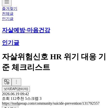
즐겨찾기
전체글
인기글
자살예방·마음건강
인기글
자살위험신호 HR 위기 대응 기
준 체크리스트
넛지EAP(관리자)
2026.06.19 09:42
조회
112
추천
5
스크랩
3
https://nudgeeap.com/community/suicide-prevention/131792557