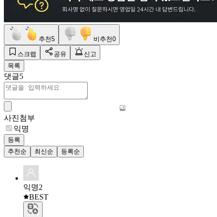
추천
5
비추천
0
스크랩
공유
신고
목록
댓글
5
사진첨부
익명
등록
추천순
최신순
등록순
익명2
BEST