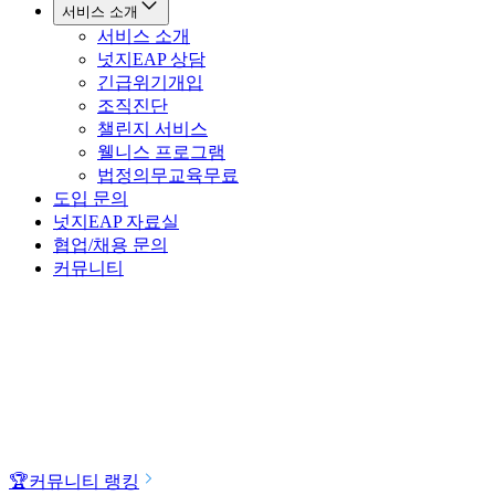
서비스 소개
서비스 소개
넛지EAP 상담
긴급위기개입
조직진단
챌린지 서비스
웰니스 프로그램
법정의무교육
무료
도입 문의
넛지EAP 자료실
협업/채용 문의
커뮤니티
🏆
커뮤니티 랭킹