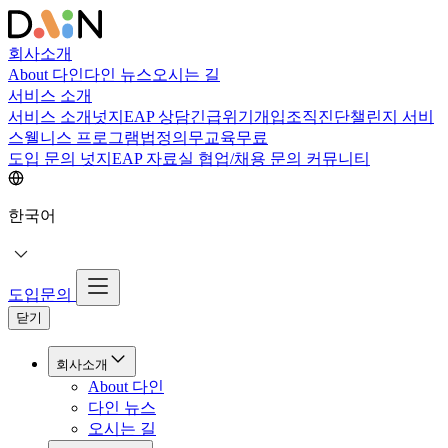
회사소개
About 다인
다인 뉴스
오시는 길
서비스 소개
서비스 소개
넛지EAP 상담
긴급위기개입
조직진단
챌린지 서비
스
웰니스 프로그램
법정의무교육
무료
도입 문의
넛지EAP 자료실
협업/채용 문의
커뮤니티
한국어
도입문의
닫기
회사소개
About 다인
다인 뉴스
오시는 길