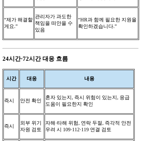
관리자가 과도한
“제가 해결할
“HR과 함께 필요한 지원을
책임을 떠안을 수
게요.”
확인하겠습니다.”
있음
24시간·72시간 대응 흐름
시간
대응
내용
혼자 있는지, 즉시 위험이 있는지, 응급
즉시
안전 확인
도움이 필요한지 확인
외부 위기
자해·타해 위험, 연락 두절, 즉각적 안전
즉시
자원 검토
우려 시 109·112·119 연결 검토