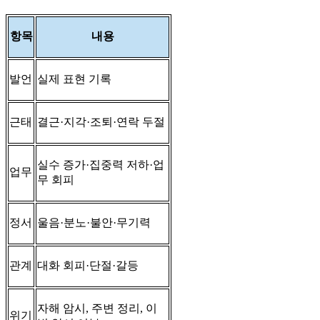
항목
내용
발언
실제 표현 기록
근태
결근·지각·조퇴·연락 두절
실수 증가·집중력 저하·업
업무
무 회피
정서
울음·분노·불안·무기력
관계
대화 회피·단절·갈등
자해 암시, 주변 정리, 이
위기