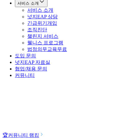
서비스 소개
서비스 소개
넛지EAP 상담
긴급위기개입
조직진단
챌린지 서비스
웰니스 프로그램
법정의무교육
무료
도입 문의
넛지EAP 자료실
협업/채용 문의
커뮤니티
🏆
커뮤니티 랭킹