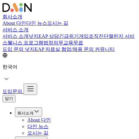
회사소개
About 다인
다인 뉴스
오시는 길
서비스 소개
서비스 소개
넛지EAP 상담
긴급위기개입
조직진단
챌린지 서비
스
웰니스 프로그램
법정의무교육
무료
도입 문의
넛지EAP 자료실
협업/채용 문의
커뮤니티
한국어
도입문의
닫기
회사소개
About 다인
다인 뉴스
오시는 길