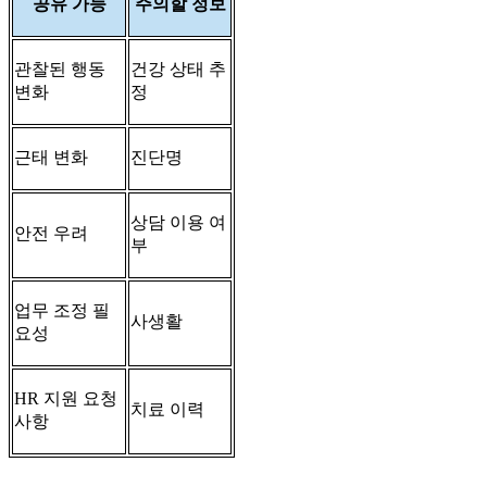
공유 가능
주의할 정보
관찰된 행동
건강 상태 추
변화
정
근태 변화
진단명
상담 이용 여
안전 우려
부
업무 조정 필
사생활
요성
HR 지원 요청
치료 이력
사항