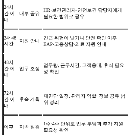
24시
HR·보건관리자·안전보건 담당자에게
간 이
내부 공유
필요한 범위로 공유
내
24~48
긴급 위험이 낮거나 안전 확인 이후
지원 안내
시간
EAP·고충상담·의료 자원 안내
48시
업무량, 근무시간, 고객응대, 휴식 필요
간 이
업무 조정
성 확인
내
72시
재면담 일정, 관리자 역할, 정보 공유 범
간 이
후속 계획
위 정리
내
1주·4주 단위로 업무 부담과 추가 지원
이후
지속 점검
필요성 확인