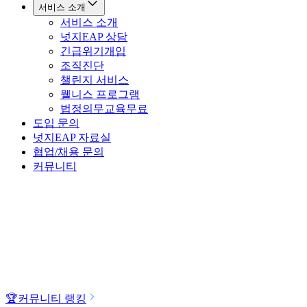
서비스 소개
서비스 소개
넛지EAP 상담
긴급위기개입
조직진단
챌린지 서비스
웰니스 프로그램
법정의무교육
무료
도입 문의
넛지EAP 자료실
협업/채용 문의
커뮤니티
🏆
커뮤니티 랭킹