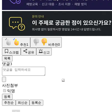
추천
1
비추천
0
스크랩
공유
신고
목록
댓글
3
사진첨부
익명
등록
추천순
최신순
등록순