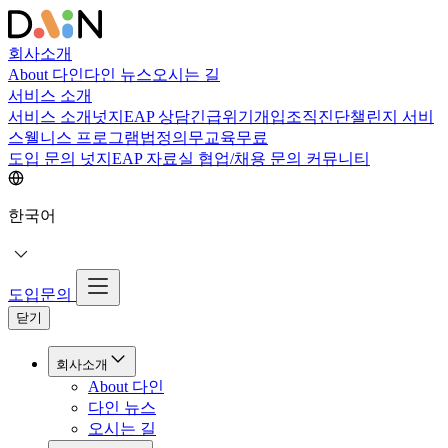
회사소개
About 다인
다인 뉴스
오시는 길
서비스 소개
서비스 소개
넛지EAP 상담
긴급위기개입
조직진단
챌린지 서비
스
웰니스 프로그램
법정의무교육
무료
도입 문의
넛지EAP 자료실
협업/채용 문의
커뮤니티
한국어
도입문의
닫기
회사소개
About 다인
다인 뉴스
오시는 길