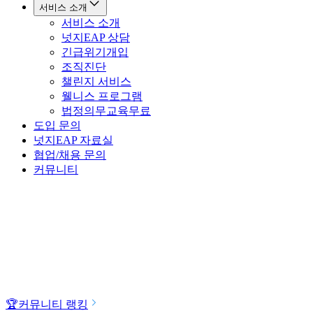
서비스 소개
서비스 소개
넛지EAP 상담
긴급위기개입
조직진단
챌린지 서비스
웰니스 프로그램
법정의무교육
무료
도입 문의
넛지EAP 자료실
협업/채용 문의
커뮤니티
🏆
커뮤니티 랭킹