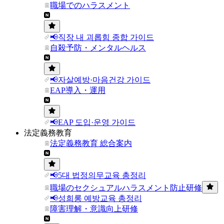
職場でのハラスメント
📢직장 내 괴롭힘 종합 가이드
自殺予防・メンタルヘルス
📢자살예방·마음건강 가이드
EAP導入・運用
📢EAP 도입·운영 가이드
法定義務教育
法定義務教育 総合案内
📢5대 법정의무교육 총정리
職場のセクシュアルハラスメント防止研修
📢성희롱 예방교육 총정리
障害理解・意識向上研修