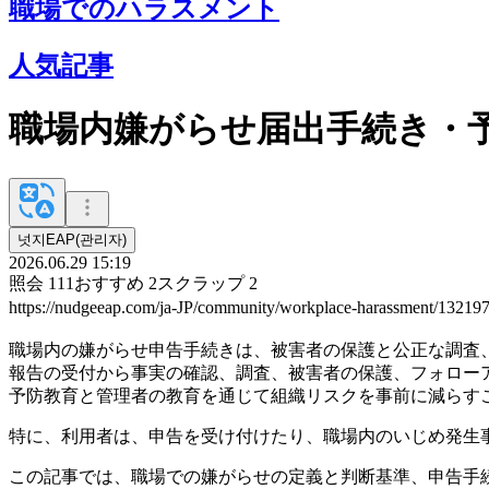
職場でのハラスメント
人気記事
職場内嫌がらせ届出手続き・予防
넛지EAP(관리자)
2026.06.29 15:19
照会
111
おすすめ
2
スクラップ
2
https://nudgeeap.com/ja-JP/community/workplace-harassment/1321
職場内の嫌がらせ申告手続きは、被害者の保護と公正な調査
報告の受付から事実の確認、調査、被害​​者の保護、フォロ
予防教育と管理者の教育を通じて組織リスクを事前に減らす
特に、利用者は、申告を受け付けたり、職場内のいじめ発生
この記事では、職場での嫌がらせの定義と判断基準、申告手続