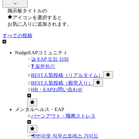
掲示板タイトルの
アイコンを選択すると
お気に入りに追加されます。
すべての投稿
NudgeEAPコミュニティ
🤝 EAP 도입 상담
❓ 질문하기
BEST人気投稿（リアルタイム）
BEST人気投稿（殿堂入り）
HR・EAPお問い合わせ
メンタルヘルス・EAP
バーンアウト・職務ストレス
📢번아웃·직무스트레스 가이드