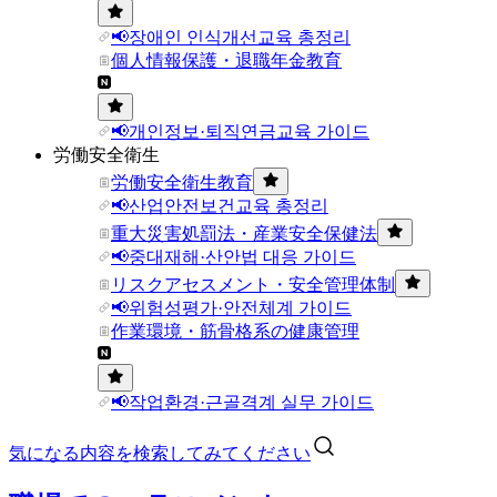
📢장애인 인식개선교육 총정리
個人情報保護・退職年金教育
📢개인정보·퇴직연금교육 가이드
労働安全衛生
労働安全衛生教育
📢산업안전보건교육 총정리
重大災害処罰法・産業安全保健法
📢중대재해·산안법 대응 가이드
リスクアセスメント・安全管理体制
📢위험성평가·안전체계 가이드
作業環境・筋骨格系の健康管理
📢작업환경·근골격계 실무 가이드
気になる内容を検索してみてください