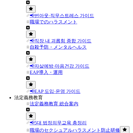
📢번아웃·직무스트레스 가이드
職場でのハラスメント
📢직장 내 괴롭힘 종합 가이드
自殺予防・メンタルヘルス
📢자살예방·마음건강 가이드
EAP導入・運用
📢EAP 도입·운영 가이드
法定義務教育
法定義務教育 総合案内
📢5대 법정의무교육 총정리
職場のセクシュアルハラスメント防止研修