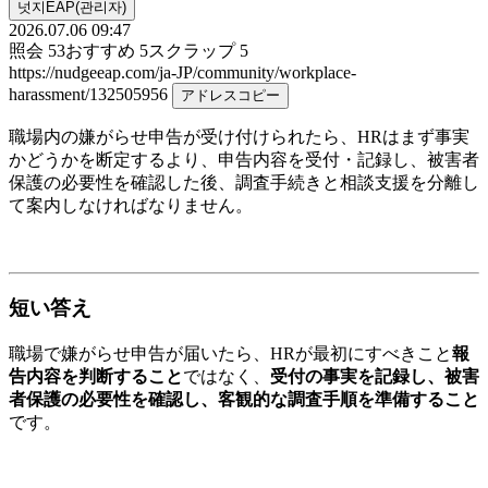
넛지EAP(관리자)
2026.07.06 09:47
照会
53
おすすめ
5
スクラップ
5
https://nudgeeap.com/ja-JP/community/workplace-
harassment/132505956
アドレスコピー
職場内の嫌がらせ申告が受け付けられたら、HRはまず事実
かどうかを断定するより、申告内容を受付・記録し、被害者
保護の必要性を確認した後、調査手続きと相談支援を分離し
て案内しなければなりません。
短い答え
職場で嫌がらせ申告が届いたら、HRが最初にすべきこと
報
告内容を判断すること
ではなく、
受付の事実を記録し、被害
者保護の必要性を確認し、客観的な調査手順を準備すること
です。