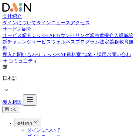
会社紹介
ダインについて
ダインニュース
アクセス
サービス紹介
サービス紹介
ナッジEAPカウンセリング
緊急危機介入
組織診
断
チャレンジサービス
ウェルネスプログラム
法定義務教育
無
料
導入お問い合わせ
ナッジEAP資料室
協業・採用お問い合わ
せ
コミュニティ
日本語
導入相談
閉じる
会社紹介
ダインについて