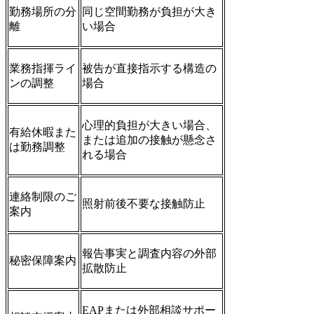
勤務場所の分
同じ空間勤務が負担が大き
離
い場合
業務指揮ライ
被告が直接指示する構造の
ンの調整
場合
心理的負担が大きい場合、
有給休暇また
または追加の接触が懸念さ
は勤務調整
れる場合
連絡制限のご
照射前後不要な接触防止
案内
報告事実と調査内容の外部
秘密保障案内
拡散防止
EAPまたは外部相談サポー