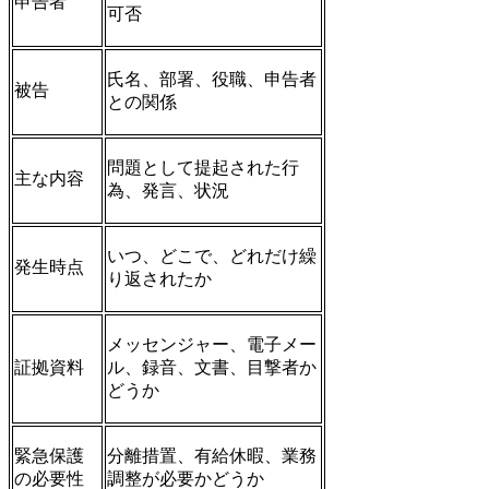
申告者
可否
氏名、部署、役職、申告者
被告
との関係
問題として提起された行
主な内容
為、発言、状況
いつ、どこで、どれだけ繰
発生時点
り返されたか
メッセンジャー、電子メー
証拠資料
ル、録音、文書、目撃者か
どうか
緊急保護
分離措置、有給休暇、業務
の必要性
調整が必要かどうか