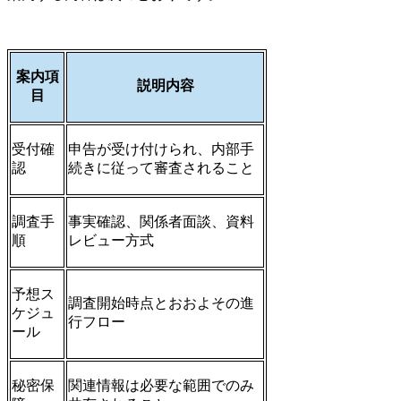
案内項
説明内容
目
受付確
申告が受け付けられ、内部手
認
続きに従って審査されること
調査手
事実確認、関係者面談、資料
順
レビュー方式
予想ス
調査開始時点とおおよその進
ケジュ
行フロー
ール
秘密保
関連情報は必要な範囲でのみ