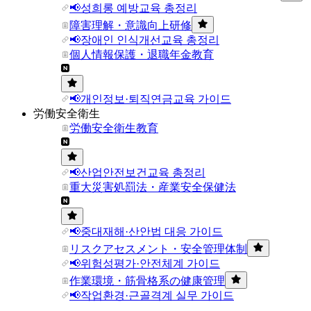
📢성희롱 예방교육 총정리
障害理解・意識向上研修
📢장애인 인식개선교육 총정리
個人情報保護・退職年金教育
📢개인정보·퇴직연금교육 가이드
労働安全衛生
労働安全衛生教育
📢산업안전보건교육 총정리
重大災害処罰法・産業安全保健法
📢중대재해·산안법 대응 가이드
リスクアセスメント・安全管理体制
📢위험성평가·안전체계 가이드
作業環境・筋骨格系の健康管理
📢작업환경·근골격계 실무 가이드