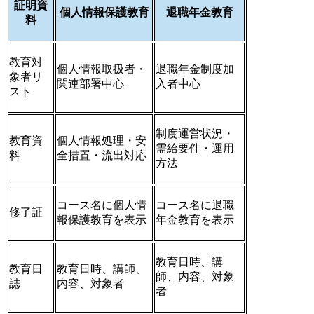
証明資
個人情報保護教育
退職年金教育
料
教育対
個人情報取扱者・
退職年金制度加
象者リ
関連部署中心
入者中心
スト
制度運営状況・
教育資
個人情報処理・安
需給要件・運用
料
全措置・流出対応
方法
コース名に個人情
コース名に退職
修了証
報保護教育を表示
年金教育を表示
教育日時、講
教育日
教育日時、講師、
師、内容、対象
誌
内容、対象者
者