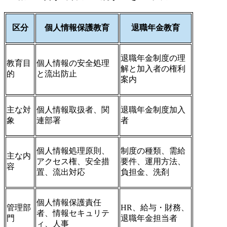
区分
個人情報保護教育
退職年金教育
退職年金制度の理
教育目
個人情報の安全処理
解と加入者の権利
的
と流出防止
案内
主な対
個人情報取扱者、関
退職年金制度加入
象
連部署
者
個人情報処理原則、
制度の種類、需給
主な内
アクセス権、安全措
要件、運用方法、
容
置、流出対応
負担金、洗剤
個人情報保護責任
管理部
HR、給与・財務、
者、情報セキュリテ
門
退職年金担当者
ィ、人事