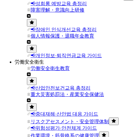
📢성희롱 예방교육 총정리
障害理解・意識向上研修
📢장애인 인식개선교육 총정리
個人情報保護・退職年金教育
📢개인정보·퇴직연금교육 가이드
労働安全衛生
労働安全衛生教育
📢산업안전보건교육 총정리
重大災害処罰法・産業安全保健法
📢중대재해·산안법 대응 가이드
リスクアセスメント・安全管理体制
📢위험성평가·안전체계 가이드
作業環境・筋骨格系の健康管理