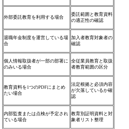
委託範囲と教育資料
外部委託教育を利用する場合
の適正性の確認
退職年金制度を運営している場
加入者教育対象者の
合
確認
個人情報取扱者が一部の部署に
全従業員教育と取扱
のみいる場合
者教育範囲の区分
法定根拠と必須内容
教育資料を1つのPDFにまとめ
が欠落しているか確
たい場合
認
内部監査または点検が予定され
教育別証明資料と対
ている場合
象者リスト整理