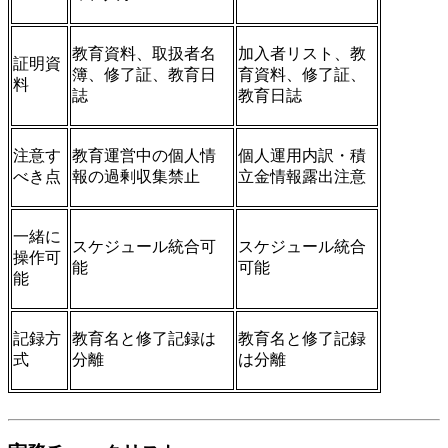
教育資料、取扱者名
加入者リスト、教
証明資
簿、修了証、教育日
育資料、修了証、
料
誌
教育日誌
注意す
教育運営中の個人情
個人運用内訳・積
べき点
報の過剰収集禁止
立金情報露出注意
一緒に
スケジュール統合可
スケジュール統合
操作可
能
可能
能
記録方
教育名と修了記録は
教育名と修了記録
式
分離
は分離