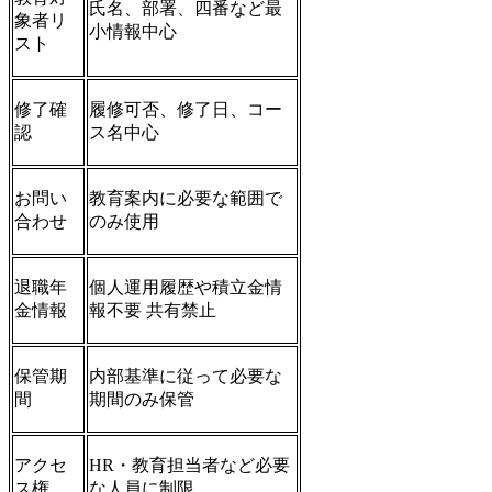
氏名、部署、四番など最
象者リ
小情報中心
スト
修了確
履修可否、修了日、コー
認
ス名中心
お問い
教育案内に必要な範囲で
合わせ
のみ使用
退職年
個人運用履歴や積立金情
金情報
報不要 共有禁止
保管期
内部基準に従って必要な
間
期間のみ保管
アクセ
HR・教育担当者など必要
ス権
な人員に制限