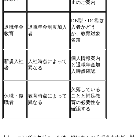
止のご案内
DB型・DC型加
退職年金
退職年金制度加入
入者かどう
教育
者
か、教育対象
名簿
個人情報案内
新規入社
入社時点によって
と退職年金加
者
異なる
入時点確認
欠落している
休職・復
教育時点によって
ことと補足教
職者
異なる
育の必要性を
確認する