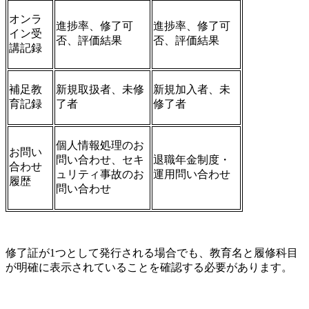
オンラ
進捗率、修了可
進捗率、修了可
イン受
否、評価結果
否、評価結果
講記録
補足教
新規取扱者、未修
新規加入者、未
育記録
了者
修了者
個人情報処理のお
お問い
問い合わせ、セキ
退職年金制度・
合わせ
ュリティ事故のお
運用問い合わせ
履歴
問い合わせ
修了証が1つとして発行される場合でも、教育名と履修科目
が明確に表示されていることを確認する必要があります。