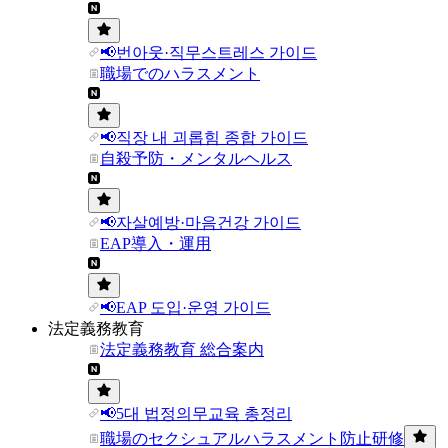
📢번아웃·직무스트레스 가이드
職場でのハラスメント
📢직장 내 괴롭힘 종합 가이드
自殺予防・メンタルヘルス
📢자살예방·마음건강 가이드
EAP導入・運用
📢EAP 도입·운영 가이드
法定義務教育
法定義務教育 総合案内
📢5대 법정의무교육 총정리
職場のセクシュアルハラスメント防止研修