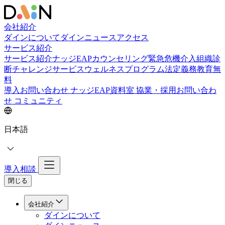
会社紹介
ダインについて
ダインニュース
アクセス
サービス紹介
サービス紹介
ナッジEAPカウンセリング
緊急危機介入
組織診
断
チャレンジサービス
ウェルネスプログラム
法定義務教育
無
料
導入お問い合わせ
ナッジEAP資料室
協業・採用お問い合わ
せ
コミュニティ
日本語
導入相談
閉じる
会社紹介
ダインについて