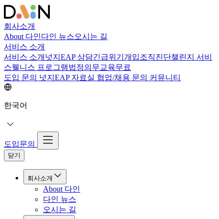
회사소개
About 다인
다인 뉴스
오시는 길
서비스 소개
서비스 소개
넛지EAP 상담
긴급위기개입
조직진단
챌린지 서비
스
웰니스 프로그램
법정의무교육
무료
도입 문의
넛지EAP 자료실
협업/채용 문의
커뮤니티
한국어
도입문의
닫기
회사소개
About 다인
다인 뉴스
오시는 길