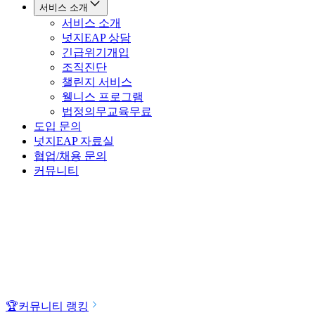
서비스 소개
서비스 소개
넛지EAP 상담
긴급위기개입
조직진단
챌린지 서비스
웰니스 프로그램
법정의무교육
무료
도입 문의
넛지EAP 자료실
협업/채용 문의
커뮤니티
🏆
커뮤니티 랭킹