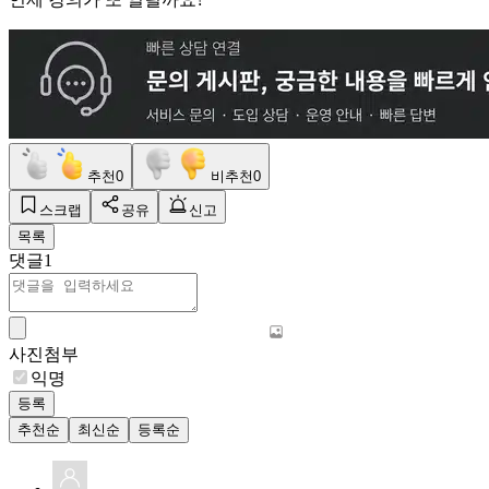
추천
0
비추천
0
스크랩
공유
신고
목록
댓글
1
사진첨부
익명
등록
추천순
최신순
등록순