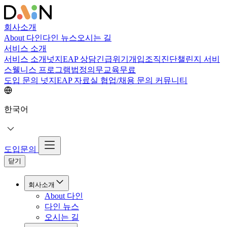
회사소개
About 다인
다인 뉴스
오시는 길
서비스 소개
서비스 소개
넛지EAP 상담
긴급위기개입
조직진단
챌린지 서비
스
웰니스 프로그램
법정의무교육
무료
도입 문의
넛지EAP 자료실
협업/채용 문의
커뮤니티
한국어
도입문의
닫기
회사소개
About 다인
다인 뉴스
오시는 길