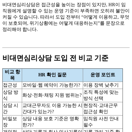
비대면심리상담은 접근성을 높이는 장점이 있지만, HR이 임
직원에게 설명할 수 있는 운영 기준이 부족하면 오히려 불안이
커질 수 있습니다. 따라서 도입 전부터 “어떻게 이용하고, 무엇
이 보호되며, 위기상황에는 어떻게 대응하는지”를 문장으로
정리해야 합니다.
비대면심리상담 도입 전 비교 기준
비교 항
HR 확인 질문
운영 포인트
목
접근성
모바일·웹 예약이 가능한가?
이용 장벽 낮추기
상담 방
조직 특성에 맞는
화상·전화·채팅 지원 범위는?
식
방식 선택
상담 시
교대근무자도 이용 가능한 시
현장직·교대근무
간
간대가 있는가?
접근성 확인
비밀보
상담 내용 보호 기준은 명확
임직원 사전 안내
장
한가?
필수
개인정
상담 기록과 회사 인사기록이
기록 관리 기준 확