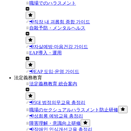
職場でのハラスメント
📢직장 내 괴롭힘 종합 가이드
自殺予防・メンタルヘルス
📢자살예방·마음건강 가이드
EAP導入・運用
📢EAP 도입·운영 가이드
法定義務教育
法定義務教育 総合案内
📢5대 법정의무교육 총정리
職場のセクシュアルハラスメント防止研修
📢성희롱 예방교육 총정리
障害理解・意識向上研修
📢장애인 인식개선교육 총정리