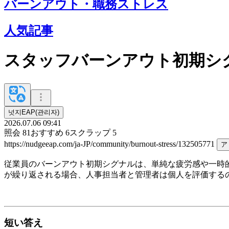
バーンアウト・職務ストレス
人気記事
スタッフバーンアウト初期シ
넛지EAP(관리자)
2026.07.06 09:41
照会
81
おすすめ
6
スクラップ
5
https://nudgeeap.com/ja-JP/community/burnout-stress/132505771
ア
従業員のバーンアウト初期シグナルは、単純な疲労感や一時
が繰り返される場合、人事担当者と管理者は個人を評価する
短い答え