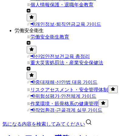
個人情報保護・退職年金教育
📢개인정보·퇴직연금교육 가이드
労働安全衛生
労働安全衛生教育
📢산업안전보건교육 총정리
重大災害処罰法・産業安全保健法
📢중대재해·산안법 대응 가이드
リスクアセスメント・安全管理体制
📢위험성평가·안전체계 가이드
作業環境・筋骨格系の健康管理
📢작업환경·근골격계 실무 가이드
気になる内容を検索してみてください