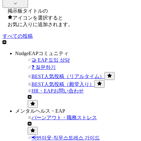
掲示板タイトルの
アイコンを選択すると
お気に入りに追加されます。
すべての投稿
NudgeEAPコミュニティ
🤝 EAP 도입 상담
❓ 질문하기
BEST人気投稿（リアルタイム）
BEST人気投稿（殿堂入り）
HR・EAPお問い合わせ
メンタルヘルス・EAP
バーンアウト・職務ストレス
📢번아웃·직무스트레스 가이드