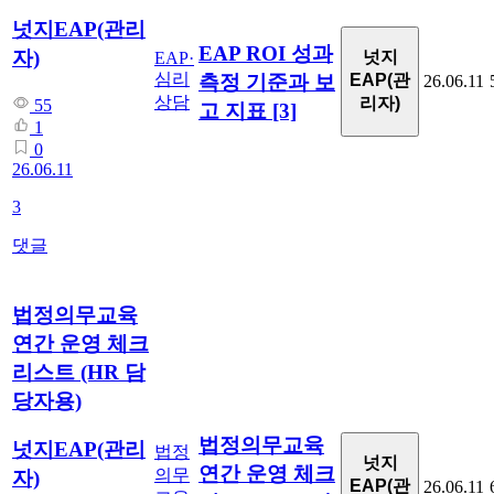
넛지EAP(관리
EAP ROI 성과
자)
넛지
EAP·
심리
측정 기준과 보
EAP(관
26.06.11
상담
리자)
55
고 지표
[3]
1
0
26.06.11
3
댓글
법정의무교육
연간 운영 체크
리스트 (HR 담
당자용)
법정의무교육
넛지EAP(관리
법정
넛지
연간 운영 체크
의무
자)
EAP(관
26.06.11