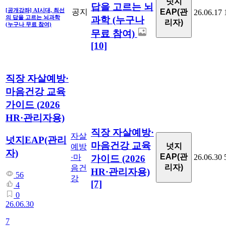
넛지
답을 고르는 뇌
[공개강좌] AI시대, 최선
공지
EAP(관
26.06.17
의 답을 고르는 뇌과학
과학 (누구나
리자)
(누구나 무료 참여)
무료 참여)
[10]
직장 자살예방·
마음건강 교육
가이드 (2026
HR·관리자용)
직장 자살예방·
자살
넛지EAP(관리
마음건강 교육
넛지
예방
자)
EAP(관
·마
26.06.30
가이드 (2026
리자)
음건
HR·관리자용)
56
강
[7]
4
0
26.06.30
7