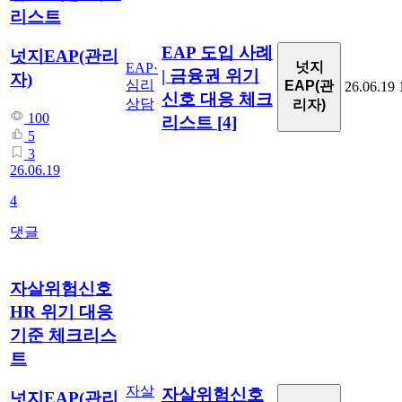
리스트
EAP 도입 사례
넛지EAP(관리
넛지
EAP·
| 금융권 위기
자)
심리
EAP(관
26.06.19
신호 대응 체크
상담
리자)
100
리스트
[4]
5
3
26.06.19
4
댓글
자살위험신호
HR 위기 대응
기준 체크리스
트
자살
자살위험신호
넛지EAP(관리