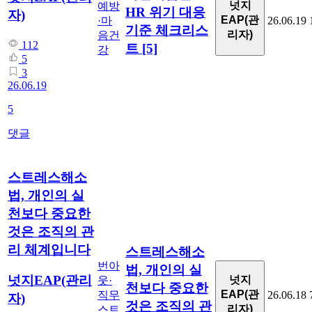
넛지
예방
HR 위기 대응
자)
EAP(관
·마
26.06.19
기준 체크리스
리자)
음건
112
트
[5]
강
5
3
26.06.19
5
댓글
스트레스해소
법, 개인의 실
천보다 중요한
것은 조직의 관
리 체계입니다
스트레스해소
번아
법, 개인의 실
넛지EAP(관리
넛지
웃·
천보다 중요한
EAP(관
직무
26.06.18
자)
것은 조직의 관
리자)
스트