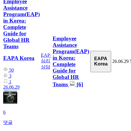
Employee
Assistance
Program(EAP)
in Korea:
Complete
Guide for
Employee
Global HR
Assistance
Teams
Program(EAP)
EAP·
in Korea:
EAPA Korea
EAPA
심리
26.06.29
Complete
Korea
상담
Guide for
50
3
Global HR
1
Teams
[6]
26.06.29
6
댓글