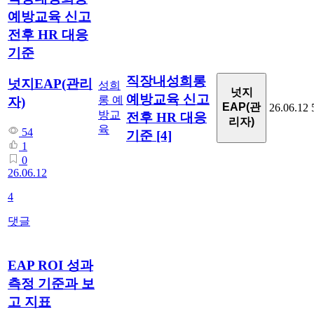
예방교육 신고
전후 HR 대응
기준
직장내성희롱
넛지EAP(관리
성희
넛지
예방교육 신고
롱 예
자)
EAP(관
26.06.12
방교
전후 HR 대응
리자)
육
54
기준
[4]
1
0
26.06.12
4
댓글
EAP ROI 성과
측정 기준과 보
고 지표