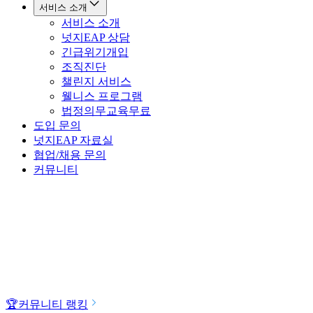
서비스 소개
서비스 소개
넛지EAP 상담
긴급위기개입
조직진단
챌린지 서비스
웰니스 프로그램
법정의무교육
무료
도입 문의
넛지EAP 자료실
협업/채용 문의
커뮤니티
🏆
커뮤니티 랭킹