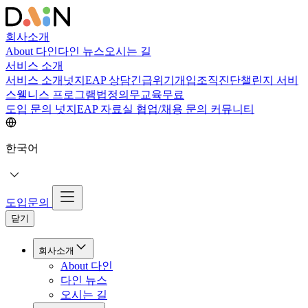
회사소개
About 다인
다인 뉴스
오시는 길
서비스 소개
서비스 소개
넛지EAP 상담
긴급위기개입
조직진단
챌린지 서비
스
웰니스 프로그램
법정의무교육
무료
도입 문의
넛지EAP 자료실
협업/채용 문의
커뮤니티
한국어
도입문의
닫기
회사소개
About 다인
다인 뉴스
오시는 길