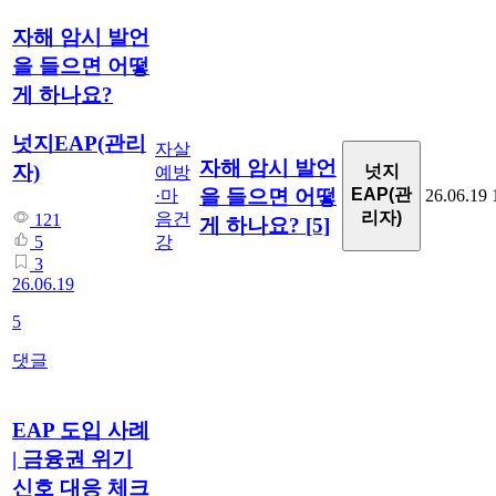
자해 암시 발언
을 들으면 어떻
게 하나요?
넛지EAP(관리
자살
자해 암시 발언
자)
넛지
예방
을 들으면 어떻
EAP(관
·마
26.06.19
리자)
음건
121
게 하나요?
[5]
강
5
3
26.06.19
5
댓글
EAP 도입 사례
| 금융권 위기
신호 대응 체크