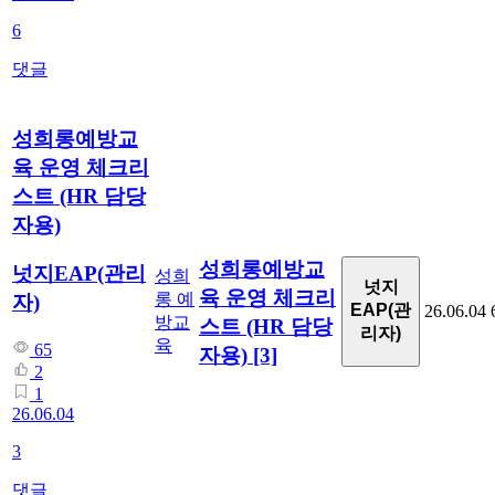
6
댓글
성희롱예방교
육 운영 체크리
스트 (HR 담당
자용)
성희롱예방교
넛지EAP(관리
성희
넛지
육 운영 체크리
롱 예
자)
EAP(관
26.06.04
방교
스트 (HR 담당
리자)
육
65
자용)
[3]
2
1
26.06.04
3
댓글