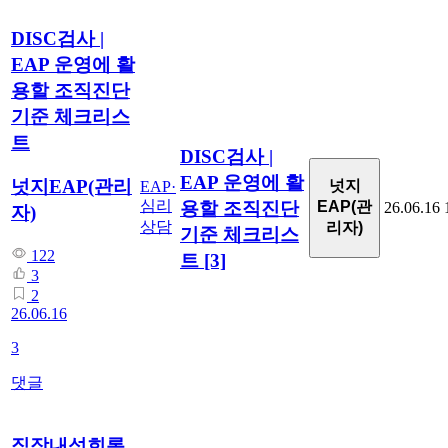
DISC검사 |
EAP 운영에 활
용할 조직진단
기준 체크리스
트
DISC검사 |
EAP 운영에 활
넛지EAP(관리
넛지
EAP·
심리
용할 조직진단
EAP(관
26.06.16
자)
상담
리자)
기준 체크리스
122
트
[3]
3
2
26.06.16
3
댓글
직장내성희롱