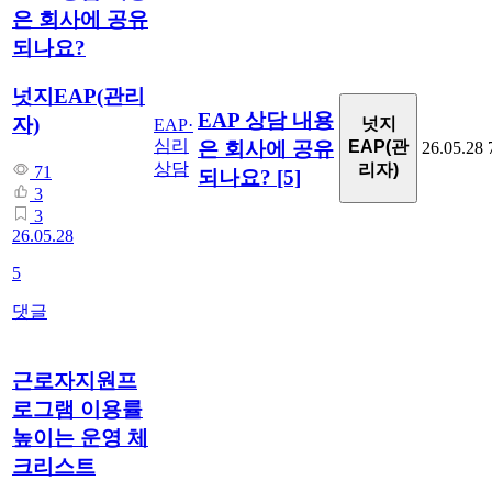
은 회사에 공유
되나요?
넛지EAP(관리
EAP 상담 내용
자)
넛지
EAP·
심리
은 회사에 공유
EAP(관
26.05.28
상담
리자)
71
되나요?
[5]
3
3
26.05.28
5
댓글
근로자지원프
로그램 이용률
높이는 운영 체
크리스트