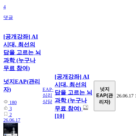
4
댓글
[공개강좌] AI
시대, 최선의
답을 고르는 뇌
과학 (누구나
무료 참여)
[공개강좌] AI
넛지EAP(관리
시대, 최선의
자)
넛지
EAP·
답을 고르는 뇌
심리
EAP(관
26.06.17
과학 (누구나
상담
리자)
180
무료 참여)
3
2
[10]
26.06.17