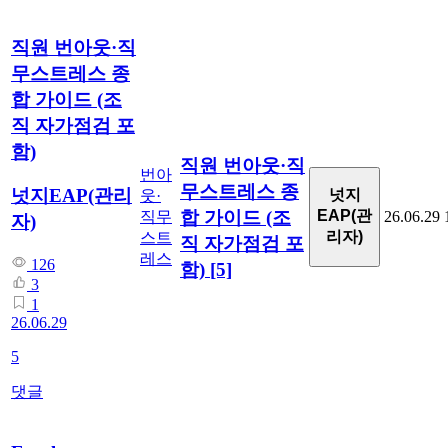
직원 번아웃·직
무스트레스 종
합 가이드 (조
직 자가점검 포
함)
직원 번아웃·직
번아
무스트레스 종
넛지EAP(관리
넛지
웃·
합 가이드 (조
EAP(관
직무
26.06.29
자)
리자)
스트
직 자가점검 포
레스
126
함)
[5]
3
1
26.06.29
5
댓글