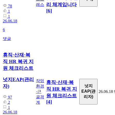
리 체계입니다
레스
78
[6]
1
1
26.06.18
6
댓글
휴직·산재·복
직 HR 복귀 지
원 체크리스트
넛지EAP(관리
작업
휴직·산재·복
자)
넛지
환경
직 HR 복귀 지
EAP(관
·근
26.06.18
원 체크리스트
리자)
골격
97
[4]
계
2
1
26.06.18