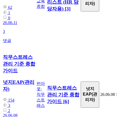
교육
리스트 (HR 담
리자)
종합
62
당자용)
[3]
1
0
26.06.11
3
댓글
직무스트레스
관리 기준 종합
가이드
넛지EAP(관리
번아
직무스트레스
자)
넛지
웃·
관리 기준 종합
EAP(관
직무
26.06.08
리자)
스트
154
가이드
[6]
레스
3
2
26.06.08