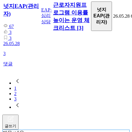
근로자지원프
넛지EAP(관리
넛지
EAP·
로그램 이용률
자)
심리
EAP(관
26.05.28
높이는 운영 체
상담
리자)
67
크리스트
[3]
3
3
26.05.28
3
댓글
1
2
3
글쓰기