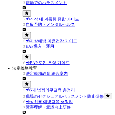
職場でのハラスメント
📢직장 내 괴롭힘 종합 가이드
自殺予防・メンタルヘルス
📢자살예방·마음건강 가이드
EAP導入・運用
📢EAP 도입·운영 가이드
法定義務教育
法定義務教育 総合案内
📢5대 법정의무교육 총정리
職場のセクシュアルハラスメント防止研修
📢성희롱 예방교육 총정리
障害理解・意識向上研修