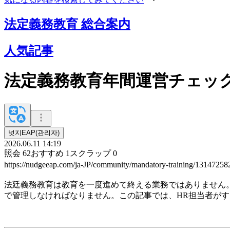
法定義務教育 総合案内
人気記事
法定義務教育年間運営チェッ
넛지EAP(관리자)
2026.06.11 14:19
照会
62
おすすめ
1
スクラップ
0
https://nudgeeap.com/ja-JP/community/mandatory-training/1314725
法廷義務教育は教育を一度進めて終える業務ではありません
で管理しなければなりません。この記事では、HR担当者が