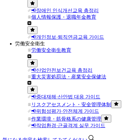
📢장애인 인식개선교육 총정리
個人情報保護・退職年金教育
📢개인정보·퇴직연금교육 가이드
労働安全衛生
労働安全衛生教育
📢산업안전보건교육 총정리
重大災害処罰法・産業安全保健法
📢중대재해·산안법 대응 가이드
リスクアセスメント・安全管理体制
📢위험성평가·안전체계 가이드
作業環境・筋骨格系の健康管理
📢작업환경·근골격계 실무 가이드
気になる内容を検索してみてください