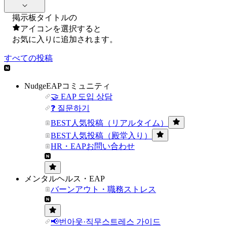
掲示板タイトルの
アイコンを選択すると
お気に入りに追加されます。
すべての投稿
NudgeEAPコミュニティ
🤝 EAP 도입 상담
❓ 질문하기
BEST人気投稿（リアルタイム）
BEST人気投稿（殿堂入り）
HR・EAPお問い合わせ
メンタルヘルス・EAP
バーンアウト・職務ストレス
📢번아웃·직무스트레스 가이드